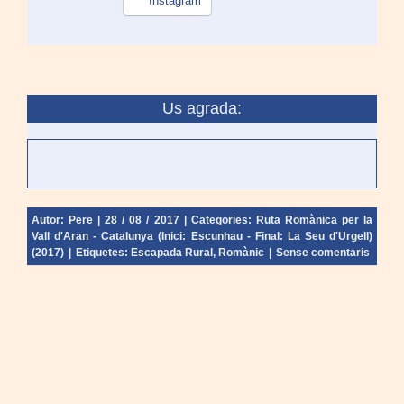
Instagram
Us agrada:
Autor:
Pere
|
28 / 08 / 2017
|
Categories:
Ruta Romànica per la
Vall d'Aran - Catalunya (Inici: Escunhau - Final: La Seu d'Urgell)
(2017)
|
Etiquetes:
Escapada Rural
,
Romànic
|
Sense comentaris