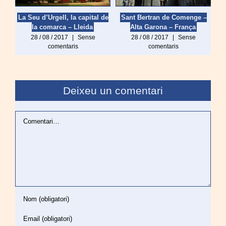
La Seu d’Urgell, la capital de
Sant Bertran de Comenge –
la comarca – Lleida
Alta Garona – França
28 / 08 / 2017
|
Sense
28 / 08 / 2017
|
Sense
comentaris
comentaris
Deixeu un comentari
Comentari