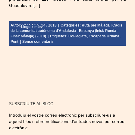
Guadalevín. […]
Autor:
Pere
|
04 / 04 / 2018
|
Categories:
Ruta per Màlaga i Cadis
Llegeix més
de la comunitat autònoma d'Andalusia - Espanya (Inici: Ronda -
Final: Màlaga) (2018)
|
Etiquetes:
Col·legiata
,
Escapada Urbana
,
Pont
|
Sense comentaris
SUBSCRIU-TE AL BLOC
Introduïu el vostre correu electrònic per subscriure-us a
aquest bloc i rebre notificacions d'entrades noves per correu
electrònic.