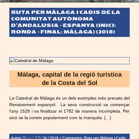
RUTA PER MÀLAGA I CADIS DE LA
COMUNITAT AUTÒNOMA
D’ANDALUSIA – ESPANYA (INICI:
RONDA – FINAL: MÀLAGA) (2018)
Màlaga, capital de la regió turística
de la Costa del Sol
La Catedral de Màlaga és un dels exemples més preuats del
Renaixement espanyol. La seva construcció va començar
l’any 1528 i va finalitzar el 1782 de manera incompleta. Per
això se la coneix popularment com la manquita. […]
Autor:
Pere
|
04 / 04 / 2018
|
Categories:
Ruta per Màlaga i Cadis