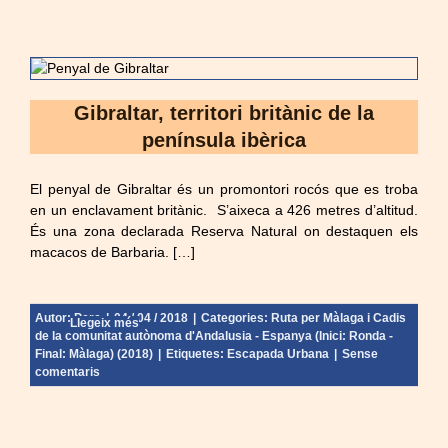
Gibraltar, territori britànic de la
península ibèrica
El penyal de Gibraltar és un promontori rocós que es troba
en un enclavament britànic. S’aixeca a 426 metres d’altitud.
És una zona declarada Reserva Natural on destaquen els
macacos de Barbaria. […]
Autor:
Pere
|
04 / 04 / 2018
|
Categories:
Ruta per Màlaga i Cadis
Llegeix més
de la comunitat autònoma d'Andalusia - Espanya (Inici: Ronda -
Final: Màlaga) (2018)
|
Etiquetes:
Escapada Urbana
|
Sense
comentaris