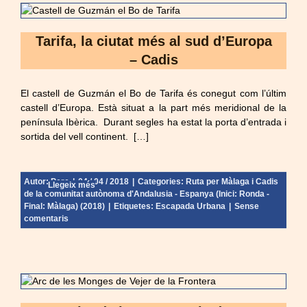
Tarifa, la ciutat més al sud d’Europa
– Cadis
El castell de Guzmán el Bo de Tarifa és conegut com l’últim
castell d’Europa. Està situat a la part més meridional de la
península Ibèrica. Durant segles ha estat la porta d’entrada i
sortida del vell continent. […]
Autor:
Pere
|
04 / 04 / 2018
|
Categories:
Ruta per Màlaga i Cadis
Llegeix més
de la comunitat autònoma d'Andalusia - Espanya (Inici: Ronda -
Final: Màlaga) (2018)
|
Etiquetes:
Escapada Urbana
|
Sense
comentaris