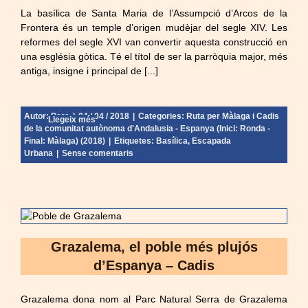
La basílica de Santa Maria de l’Assumpció d’Arcos de la
Frontera és un temple d’origen mudèjar del segle XIV. Les
reformes del segle XVI van convertir aquesta construcció en
una església gòtica. Té el títol de ser la parròquia major, més
antiga, insigne i principal de [...]
Autor:
Pere
|
04 / 04 / 2018
|
Categories:
Ruta per Màlaga i Cadis
Llegeix més
de la comunitat autònoma d'Andalusia - Espanya (Inici: Ronda -
Final: Màlaga) (2018)
|
Etiquetes:
Basílica
,
Escapada
Urbana
|
Sense comentaris
Grazalema, el poble més plujós
d’Espanya – Cadis
Grazalema dona nom al Parc Natural Serra de Grazalema