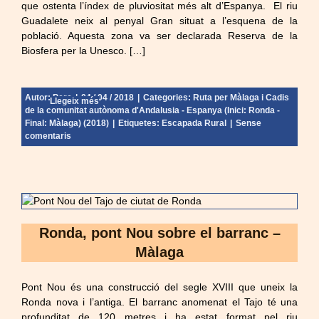
que ostenta l’índex de pluviositat més alt d’Espanya. El riu
Guadalete neix al penyal Gran situat a l’esquena de la
població. Aquesta zona va ser declarada Reserva de la
Biosfera per la Unesco. […]
Autor:
Pere
|
04 / 04 / 2018
|
Categories:
Ruta per Màlaga i Cadis
Llegeix més
de la comunitat autònoma d'Andalusia - Espanya (Inici: Ronda -
Final: Màlaga) (2018)
|
Etiquetes:
Escapada Rural
|
Sense
comentaris
Ronda, pont Nou sobre el barranc –
Màlaga
Pont Nou és una construcció del segle XVIII que uneix la
Ronda nova i l’antiga. El barranc anomenat el Tajo té una
profunditat de 120 metres i ha estat format pel riu