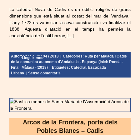
La catedral Nova de Cadis és un edifici religiós de grans
dimensions que està situat al costat del mar del Vendaval.
L’any 1722 es va iniciar la seva construcció i va finalitzar el
1838. Aquesta dilatació en el temps ha permès la
coexistència de l’estil barroc, [...]
Autor:
Pere
|
04 / 04 / 2018
|
Categories:
Ruta per Màlaga i Cadis
Llegeix més
de la comunitat autònoma d'Andalusia - Espanya (Inici: Ronda -
Final: Màlaga) (2018)
|
Etiquetes:
Catedral
,
Escapada
Urbana
|
Sense comentaris
Arcos de la Frontera, porta dels
Pobles Blancs – Cadis