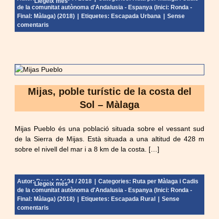
Llegeix més
de la comunitat autònoma d'Andalusia - Espanya (Inici: Ronda -
Final: Màlaga) (2018)
|
Etiquetes:
Escapada Urbana
|
Sense
comentaris
Mijas, poble turístic de la costa del
Sol – Màlaga
Mijas Pueblo és una població situada sobre el vessant sud
de la Sierra de Mijas. Està situada a una altitud de 428 m
sobre el nivell del mar i a 8 km de la costa. […]
Autor:
Pere
|
04 / 04 / 2018
|
Categories:
Ruta per Màlaga i Cadis
Llegeix més
de la comunitat autònoma d'Andalusia - Espanya (Inici: Ronda -
Final: Màlaga) (2018)
|
Etiquetes:
Escapada Rural
|
Sense
comentaris