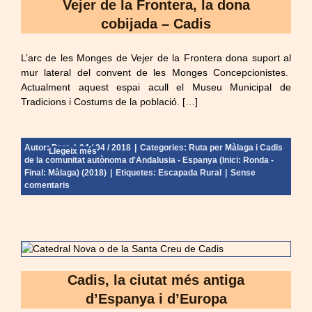
Vejer de la Frontera, la dona
cobijada – Cadis
L’arc de les Monges de Vejer de la Frontera dona suport al
mur lateral del convent de les Monges Concepcionistes.
Actualment aquest espai acull el Museu Municipal de
Tradicions i Costums de la població. […]
Autor:
Pere
|
04 / 04 / 2018
|
Categories:
Ruta per Màlaga i Cadis
Llegeix més
de la comunitat autònoma d'Andalusia - Espanya (Inici: Ronda -
Final: Màlaga) (2018)
|
Etiquetes:
Escapada Rural
|
Sense
comentaris
Cadis, la ciutat més antiga
d’Espanya i d’Europa