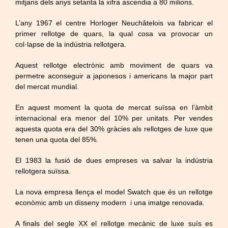
mitjans dels anys setanta la xifra ascendia a 80 milions.
L’any 1967 el centre
Horloger
Neuchâtelois
va fabricar el
primer rellotge de quars, la qual cosa va provocar un
col·lapse de la indústria rellotgera.
Aquest rellotge electrònic amb moviment de quars va
permetre aconseguir a japonesos i americans la major part
del mercat mundial.
En aquest moment la quota de mercat suïssa en l’àmbit
internacional era menor del 10% per unitats. Per vendes
aquesta quota era del 30% gràcies als rellotges de luxe que
tenen una quota del 85%.
El 1983 la fusió de dues empreses va salvar la indústria
rellotgera suïssa.
La nova empresa llença el model Swatch que és un rellotge
econòmic amb un disseny modern i una imatge renovada.
A finals del segle XX el rellotge mecànic de luxe suís es