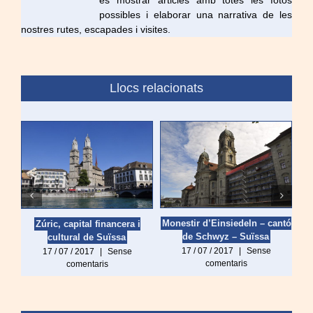
és mostrar articles amb totes les fotos
possibles i elaborar una narrativa de les
nostres rutes, escapades i visites.
Llocs relacionats
Monestir d’Einsiedeln – cantó
Zúric, capital financera i
St
de Schwyz – Suïssa
cultural de Suïssa
17 / 07 / 2017
|
Sense
17 / 07 / 2017
|
Sense
comentaris
comentaris