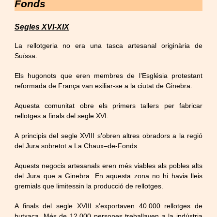
Fonds
Segles XVI-XIX
La rellotgeria no era una tasca artesanal originària de
Suïssa.
Els hugonots que eren membres de l’Església protestant
reformada de França van exiliar-se a la ciutat de Ginebra.
Aquesta comunitat obre els primers tallers per fabricar
rellotges a finals del segle XVI.
A principis del segle XVIII s’obren altres obradors a la regió
del Jura sobretot a La
Chaux
–
de-
Fonds
.
Aquests negocis artesanals eren més viables als pobles alts
del Jura que a Ginebra. En aquesta zona no hi havia lleis
gremials que limitessin la producció de rellotges.
A finals del segle XVIII s’exportaven 40.000 rellotges de
butxaca. Més de 12.000 persones treballaven a la indústria