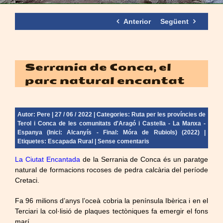
Anterior
Següent
Serrania de Conca, el
parc natural encantat
Autor:
Pere
| 27 / 06 / 2022 | Categories:
Ruta per les províncies de
Terol i Conca de les comunitats d'Aragó i Castella - La Manxa -
Espanya (Inici: Alcanyís - Final: Móra de Rubiols) (2022)
|
Etiquetes:
Escapada Rural
|
Sense comentaris
La Ciutat Encantada
de la Serrania de Conca és un paratge
natural de formacions rocoses de pedra calcària del període
Cretaci.
Fa 96 milions d’anys l’oceà cobria la península Ibèrica i en el
Terciari la col·lisió de plaques tectòniques fa emergir el fons
marí.