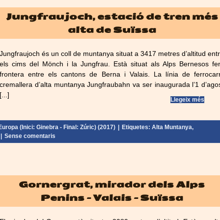
Jungfraujoch, estació de tren més
alta de Suïssa
Jungfraujoch és un coll de muntanya situat a 3417 metres d’altitud ent
els cims del Mönch i la Jungfrau. Està situat als Alps Bernesos fe
frontera entre els cantons de Berna i Valais. La línia de ferrocarr
cremallera d’alta muntanya Jungfraubahn va ser inaugurada l’1 d’ago
[...]
Llegeix més
uropa (Inici: Ginebra - Final: Zúric) (2017)
|
Etiquetes:
Alta Muntanya
,
|
Sense comentaris
Gornergrat, mirador dels Alps
Penins – Valais – Suïssa