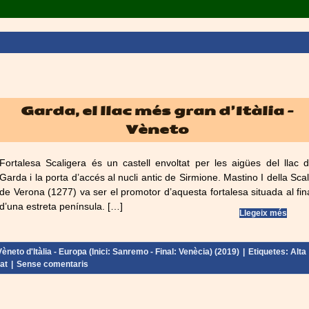
Garda, el llac més gran d’Itàlia –
Vèneto
Fortalesa Scaligera és un castell envoltat per les aigües del llac 
Garda i la porta d’accés al nucli antic de Sirmione. Mastino I della Sca
de Verona (1277) va ser el promotor d’aquesta fortalesa situada al fin
d’una estreta península. […]
Llegeix més
Vèneto d'Itàlia - Europa (Inici: Sanremo - Final: Venècia) (2019)
|
Etiquetes:
Alta
at
|
Sense comentaris