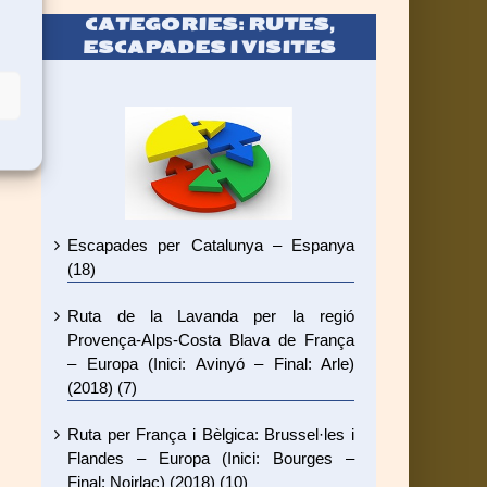
CATEGORIES: RUTES,
ESCAPADES I VISITES
Escapades per Catalunya – Espanya
(18)
Ruta de la Lavanda per la regió
Provença-Alps-Costa Blava de França
– Europa (Inici: Avinyó – Final: Arle)
(2018) (7)
Ruta per França i Bèlgica: Brussel·les i
Flandes – Europa (Inici: Bourges –
Final: Noirlac) (2018) (10)