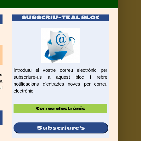
SUBSCRIU-TE AL BLOC
Introduïu el vostre correu electrònic per
de
subscriure-us a aquest bloc i rebre
la
notificacions d'entrades noves per correu
al
electrònic.
Correu
electrònic
Subscriure's