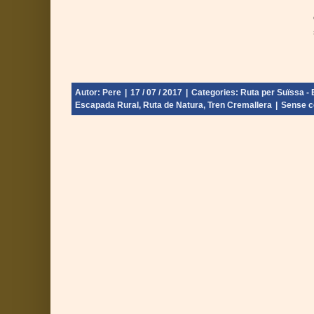
Autor:
Pere
|
17 / 07 / 2017
|
Categories:
Ruta per Suïssa - E
Escapada Rural
,
Ruta de Natura
,
Tren Cremallera
|
Sense c