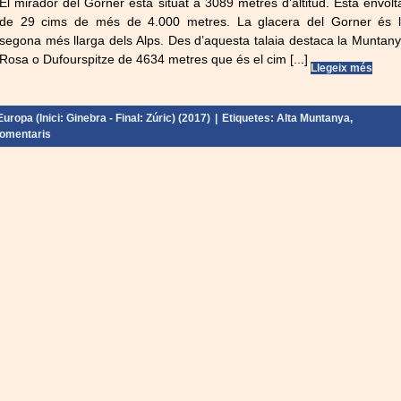
El mirador del Gorner està situat a 3089 metres d’altitud. Està envolt
de 29 cims de més de 4.000 metres. La glacera del Gorner és 
segona més llarga dels Alps. Des d’aquesta talaia destaca la Muntan
Rosa o Dufourspitze de 4634 metres que és el cim [...]
Llegeix més
uropa (Inici: Ginebra - Final: Zúric) (2017)
|
Etiquetes:
Alta Muntanya
,
omentaris