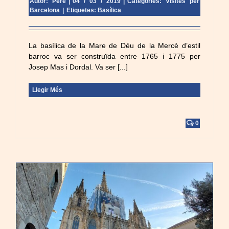
Autor: Pere
|
04 / 03 / 2019
|
Categories:
Visites per
Barcelona
|
Etiquetes:
Basílica
La basílica de la Mare de Déu de la Mercè d’estil
barroc va ser construïda entre 1765 i 1775 per
Josep Mas i Dordal. Va ser [...]
Llegir Més
0