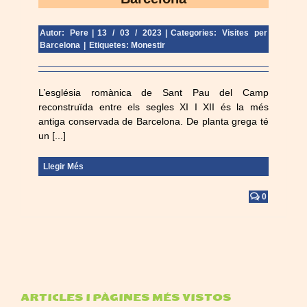
Autor: Pere
|
13 / 03 / 2023
|
Categories:
Visites per
Barcelona
|
Etiquetes:
Monestir
L’església romànica de Sant Pau del Camp
reconstruïda entre els segles XI I XII és la més
antiga conservada de Barcelona. De planta grega té
un [...]
Llegir Més
0
ARTICLES I PÀGINES MÉS VISTOS