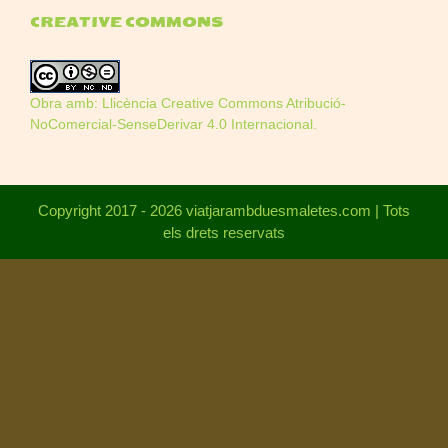
CREATIVE COMMONS
Obra amb:
Llicència Creative Commons Atribució-
NoComercial-SenseDerivar 4.0 Internacional
.
Copyright 2017 - 2026 viatjarambduesmaletes.com | Tots
els drets reservats