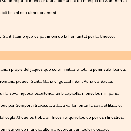
gó va entregar el monestir a una comunitat de monges de Sant Bernat.
dictí fins al seu abandonament.
e Sant Jaume que és patrimoni de la humanitat per la Unesco.
c i propis del jaquès que seran imitats a tota la península Ibèrica.
 romànic jaquès: Santa Maria d’Iguàcel i Sant Adrià de Sasau.
s i la seva riquesa escultòrica amb capitells, mènsules i timpans.
us per Somport i travessava Jaca va fomentar la seva utilització.
l segle XI que es troba en frisos i arquivoltes de portes i finestres.
nsen i surten de manera alterna recordant un tauler d’escacs.