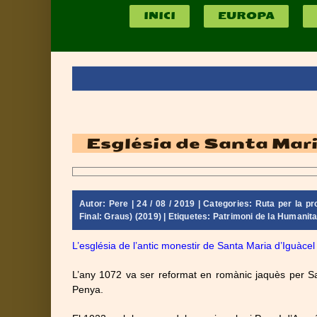
INICI
EUROPA
Església de Santa Mari
Autor:
Pere
| 24 / 08 / 2019 | Categories:
Ruta per la pr
Final: Graus) (2019)
| Etiquetes:
Patrimoni de la Humanita
L’església de l’antic monestir de Santa Maria d’Iguàce
L’any 1072 va ser reformat en romànic jaquès per Sa
Penya.