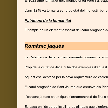
El 1023 amb la marxa dels monjos el rei Pere I d’Ara
L’any 1245 va tornar a ser propietat del monestir bene
Patrimoni de la humanitat
El temple és un element associat del camí aragonès d
Romànic jaquès
La Catedral de Jaca reuneix elements comuns del romàni
Prop de la ciutat de Jaca hi ha dos exemples d’aquest
Aquest estil destaca per la seva arquitectura de carreu
El camí aragonès de Sant Jaume que creuava els Pirine
L’escacat jaquès és un tipus d’ornamentació de finals de
Es basa en l’ús de petits cilindres alineats que s’enfo