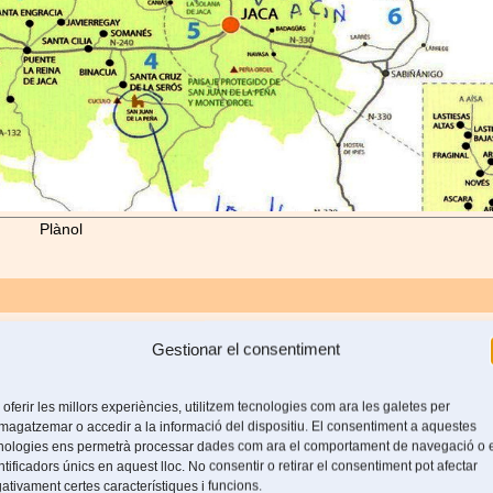
Plànol
l
 i s’obre amb dues portes: la frontal a l’oest i una lateral al sud.
Gestionar el consentiment
mb un arc de mig punt flaquejada per dos contraforts.
 oferir les millors experiències, utilitzem tecnologies com ara les galetes per
agatzemar o accedir a la informació del dispositiu. El consentiment a aquestes
nologies ens permetrà processar dades com ara el comportament de navegació o 
ntificadors únics en aquest lloc. No consentir o retirar el consentiment pot afectar
ativament certes característiques i funcions.