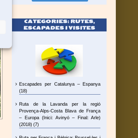
CATEGORIES: RUTES,
ESCAPADES I VISITES
Escapades per Catalunya – Espanya
(18)
Ruta de la Lavanda per la regió
Provença-Alps-Costa Blava de França
– Europa (Inici: Avinyó – Final: Arle)
(2018) (7)
Ruta per França i Bèlgica: Brussel·les i