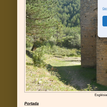
Ges
Església
Portada