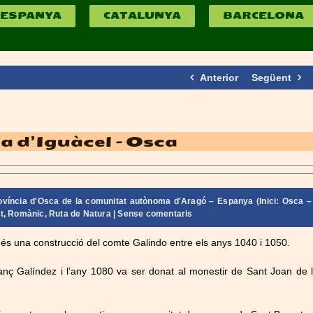
ESPANYA
CATALUNYA
BARCELONA
Anterior
Següent
a d’Iguàcel – Osca
ovíncia d'Osca de la comunitat autònoma d'Aragó – Espanya (Inici: Osca –
t
,
Romànic
,
Ruta de Natura
|
Sense comentaris
l
és una construcció del comte Galindo entre els anys 1040 i 1050.
nç Galíndez i l’any 1080 va ser donat al monestir de Sant Joan de 