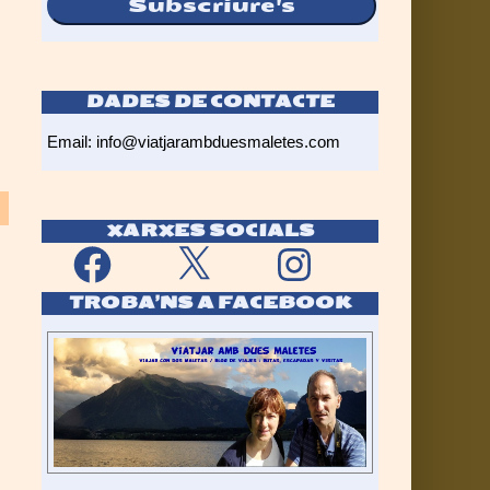
Subscriure's
DADES DE CONTACTE
Email:
info@viatjarambduesmaletes.com
XARXES SOCIALS
Facebook
X
Instagram
TROBA’NS A FACEBOOK