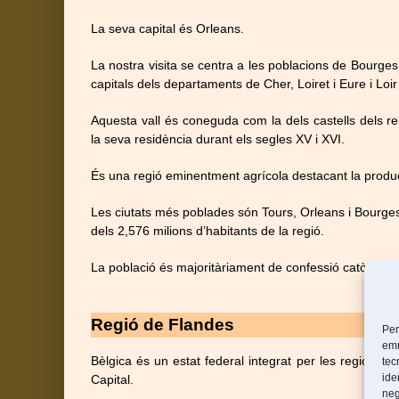
La seva capital és Orleans.
La nostra visita se centra a les poblacions de Bourges
capitals dels departaments de Cher, Loiret i Eure i Loi
Aquesta vall és coneguda com la dels castells dels re
la seva residència durant els segles XV i XVI.
És una regió eminentment agrícola destacant la produc
Les ciutats més poblades són Tours, Orleans i Bourge
dels 2,576 milions d’habitants de la regió.
La població és majoritàriament de confessió catòlica.
Regió de Flandes
Per
emm
Bèlgica és un estat federal integrat per les regions de
tec
ide
Capital.
neg