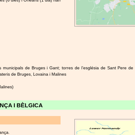
es (6 dies) i Orleans (1 dia) han
 municipals de Bruges i Gant; torres de l’església de Sant Pere de 
ateris de Bruges, Lovaina i Malines
Malines)
NÇA I BÈLGICA
rança.