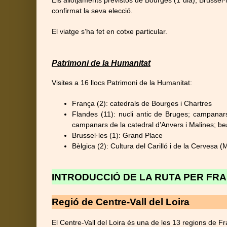
Els allotjaments previstos de Bourges (1 dia), Brussel·l
confirmat la seva elecció.
El viatge s’ha fet en cotxe particular.
Patrimoni de la Humanitat
Visites a 16 llocs Patrimoni de la Humanitat:
França (2): catedrals de Bourges i Chartres
Flandes (11): nucli antic de Bruges; campanars
campanars de la catedral d’Anvers i Malines; be
Brussel·les (1): Grand Place
Bèlgica (2): Cultura del Carilló i de la Cervesa (
INTRODUCCIÓ DE LA RUTA PER FRA
Regió de Centre-Vall del Loira
El Centre-Vall del Loira és una de les 13 regions de F