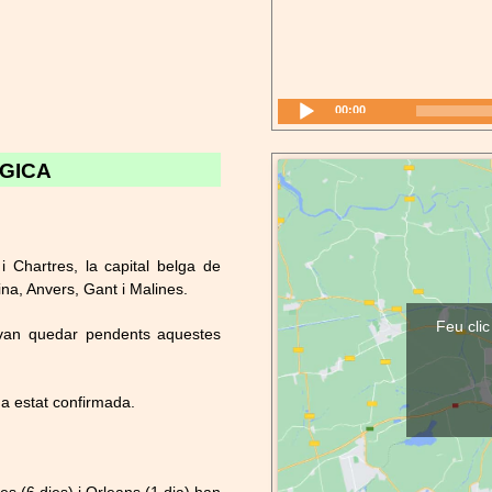
00:00
LGICA
i Chartres, la capital belga de
ina, Anvers, Gant i Malines.
Feu clic
ra van quedar pendents aquestes
a estat confirmada.