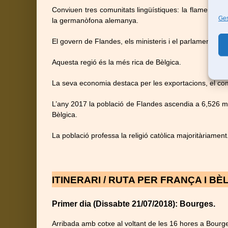
Conviuen tres comunitats lingüístiques: la flamenca n
Ges
la germanòfona alemanya.
El govern de Flandes, els ministeris i el parlament fla
Aquesta regió és la més rica de Bèlgica.
La seva economia destaca per les exportacions, el come
L’any 2017 la població de Flandes ascendia a 6,526 m
Bèlgica.
La població professa la religió catòlica majoritàriament
ITINERARI / RUTA PER FRANÇA I BÈLG
Primer dia (Dissabte 21/07/2018): Bourges.
Arribada amb cotxe al voltant de les 16 hores a Bourg