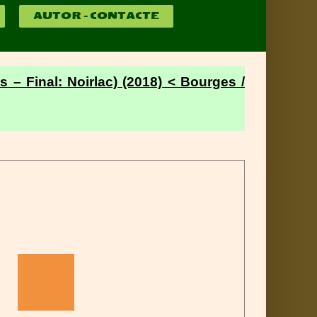
AUTOR – CONTACTE
s – Final: Noirlac) (2018) < Bourges /