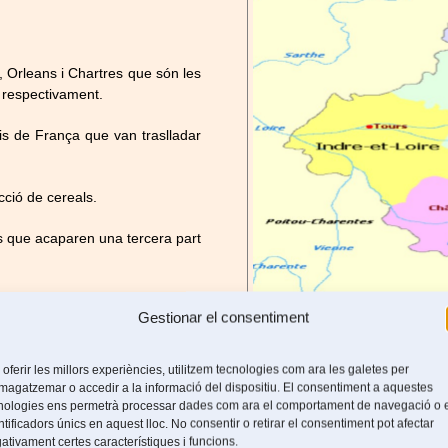
, Orleans i Chartres que són les
r respectivament.
is de França que van traslladar
ció de cereals.
s que acaparen una tercera part
Gestionar el consentiment
 oferir les millors experiències, utilitzem tecnologies com ara les galetes per
agatzemar o accedir a la informació del dispositiu. El consentiment a aquestes
 Flandes, Valònia i Brussel·les-
nologies ens permetrà processar dades com ara el comportament de navegació o 
ntificadors únics en aquest lloc. No consentir o retirar el consentiment pot afectar
ativament certes característiques i funcions.