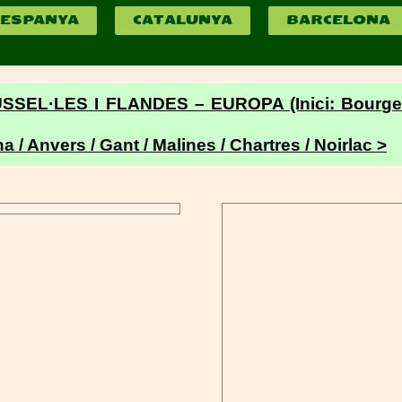
ESPANYA
CATALUNYA
BARCELONA
USSEL·LES I FLANDES – EUROPA
(Inici: Bourge
a / Anvers / Gant / Malines / Chartres / Noirlac >
Reproductor
de
vídeo