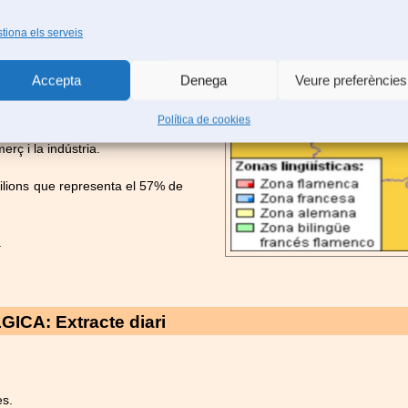
eerlandesa, la valona francesa i
tiona els serveis
menc tenen la seu a Brussel·les.
Accepta
Denega
Veure preferències
Política de cookies
rç i la indústria.
ilions que representa el 57% de
.
ICA: Extracte diari
es.