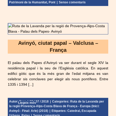
Patrimoni de la Humanitat
,
Pont
|
Sense comentaris
Avinyó, ciutat papal – Valclusa –
França
El palau dels Papes d’Avinyó va ser durant el segle XIV la
residència papal i la seu de l’Església catòlica. En aquest
edifici gòtic que és la més gran de l’edat mitjana es van
celebrar sis conclaves per elegir als nous pontífexs. Entre
1335 i 1394 [...]
Autor:
Pere
|
09 / 07 / 2018
|
Categories:
Ruta de la Lavanda per
Llegeix més
la regió Provença-Alps-Costa Blava de França - Europa (Inici:
Avinyó - Final: Arle) (2018)
|
Etiquetes:
Catedral
,
Escapada
Urbana
,
Palau
|
Sense comentaris