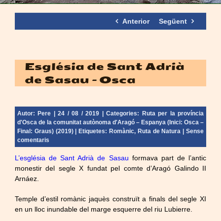
Anterior
Següent
Església de Sant Adrià
de Sasau – Osca
Autor:
Pere
| 24 / 08 / 2019 | Categories:
Ruta per la província
d'Osca de la comunitat autònoma d'Aragó – Espanya (Inici: Osca –
Final: Graus) (2019)
| Etiquetes:
Romànic
,
Ruta de Natura
|
Sense
comentaris
L’església de Sant Adrià de Sasau
formava part de l’antic
monestir del segle X fundat pel comte d’Aragó Galindo II
Arnáez.
Temple d’estil romànic jaquès construït a finals del segle XI
en un lloc inundable del marge esquerre del riu Lubierre.