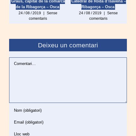
Graus, capital de la comarca
Catedral de Roda d’Isàvena –
de la Ribagorça – Osca
Ribagorça – Osca
24 / 08 / 2019
|
Sense
24 / 08 / 2019
|
Sense
comentaris
comentaris
Deixeu un comentari
Comentari