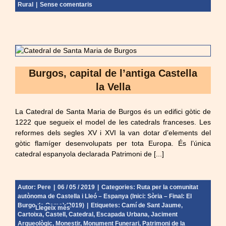
Rural
|
Sense comentaris
Burgos, capital de l’antiga Castella
la Vella
La Catedral de Santa Maria de Burgos és un edifici gòtic de
1222 que segueix el model de les catedrals franceses. Les
reformes dels segles XV i XVI la van dotar d’elements del
gòtic flamíger desenvolupats per tota Europa. És l’única
catedral espanyola declarada Patrimoni de [...]
Autor:
Pere
|
06 / 05 / 2019
|
Categories:
Ruta per la comunitat
autònoma de Castella i Lleó – Espanya (Inici: Sòria – Final: El
Burgo de Osma) (2019)
|
Etiquetes:
Camí de Sant Jaume
,
Llegeix més
Cartoixa
,
Castell
,
Catedral
,
Escapada Urbana
,
Jaciment
Arqueològic
,
Monestir
,
Monument Funerari
,
Patrimoni de la