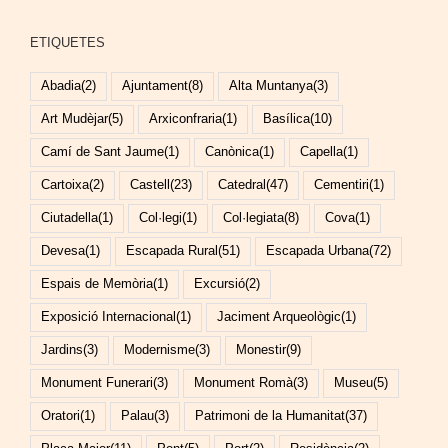
ETIQUETES
Abadia
(2)
Ajuntament
(8)
Alta Muntanya
(3)
Art Mudèjar
(5)
Arxiconfraria
(1)
Basílica
(10)
Camí de Sant Jaume
(1)
Canònica
(1)
Capella
(1)
Cartoixa
(2)
Castell
(23)
Catedral
(47)
Cementiri
(1)
Ciutadella
(1)
Col·legi
(1)
Col·legiata
(8)
Cova
(1)
Devesa
(1)
Escapada Rural
(51)
Escapada Urbana
(72)
Espais de Memòria
(1)
Excursió
(2)
Exposició Internacional
(1)
Jaciment Arqueològic
(1)
Jardins
(3)
Modernisme
(3)
Monestir
(9)
Monument Funerari
(3)
Monument Romà
(3)
Museu
(5)
Oratori
(1)
Palau
(3)
Patrimoni de la Humanitat
(37)