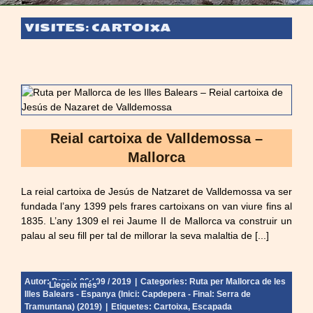
VISITES: CARTOIXA
Reial cartoixa de Valldemossa –
Mallorca
La reial cartoixa de Jesús de Natzaret de Valldemossa va ser
fundada l’any 1399 pels frares cartoixans on van viure fins al
1835. L’any 1309 el rei Jaume II de Mallorca va construir un
palau al seu fill per tal de millorar la seva malaltia de [...]
Autor:
Pere
|
06 / 09 / 2019
|
Categories:
Ruta per Mallorca de les
Llegeix més
Illes Balears - Espanya (Inici: Capdepera - Final: Serra de
Tramuntana) (2019)
|
Etiquetes:
Cartoixa
,
Escapada