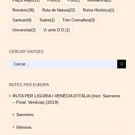
Plaça Major
(11)
Pont
(5)
Port
(2)
Residència
(2)
Romànic
(36)
Ruta de Natura
(22)
Ruïna Històrica
(1)
Santuari
(4)
Teatre
(1)
Tren Cremallera
(3)
Universitat
(2)
Vi amb D.O.
(1)
CERCAR VIATGES
Cerca
…
RUTES PER EUROPA
RUTA PER LIGÚRIA I VENÈCIA D’ITÀLIA (Inici: Sanremo
– Final: Venècia) (2019)
Sanremo
Gènova