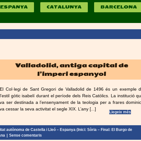
ESPANYA
CATALUNYA
BARCELONA
Valladolid, antiga capital de
l’imperi espanyol
El Col·legi de Sant Gregori de Valladolid de 1496 és un exemple 
l’estil gòtic isabelí durant el període dels Reis Catòlics. La institució q
va ser destinada a l’ensenyament de la teologia per a frares domini
va cessar la seva activitat el segle XIX. L’any [...]
Llegeix més
tat autònoma de Castella i Lleó – Espanya (Inici: Sòria – Final: El Burgo de
ana
|
Sense comentaris