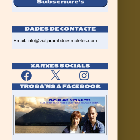
Subscriure's
DADES DE CONTACTE
Email:
info@viatjarambduesmaletes.com
XARXES SOCIALS
Facebook
X
Instagram
TROBA’NS A FACEBOOK