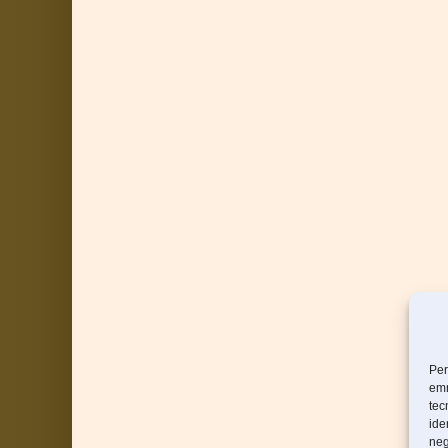
Per
emm
tec
ide
neg