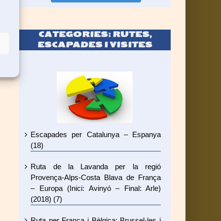
CATEGORIES: RUTES,
ESCAPADES I VISITES
Escapades per Catalunya – Espanya
(18)
Ruta de la Lavanda per la regió
Provença-Alps-Costa Blava de França
– Europa (Inici: Avinyó – Final: Arle)
(2018) (7)
Ruta per França i Bèlgica: Brussel·les i