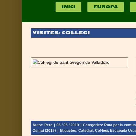
INICI
EUROPA
VISITES: COL·LEGI
peri espanyol
e Castella i
l: El Burgo de
Autor:
Pere
|
06 / 05 / 2019
|
Categories:
Ruta per la comuni
Osma) (2019)
|
Etiquetes:
Catedral
,
Col·legi
,
Escapada Urb