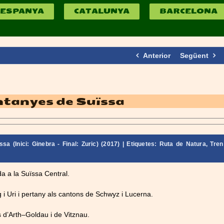
ESPANYA
CATALUNYA
BARCELONA
Anterior
Següent
untanyes de Suïssa
sa (Inici: Ginebra - Final: Zuric) (2017)
| Etiquetes:
Ruta de Natura
,
Tren
da a la Suïssa Central.
 i Uri i pertany als cantons de Schwyz i Lucerna.
 d’
Arth
–
Goldau
i de
Vitznau.