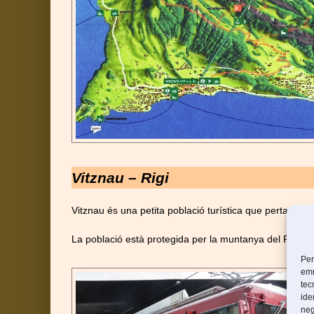
Vitznau – Rigi
Vitznau és una petita població turística que pertany al
La població està protegida per la muntanya del Rigi i s’
Per
emm
tec
ide
neg