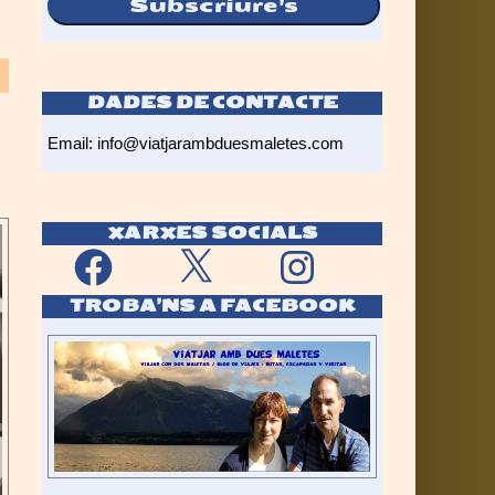
Subscriure's
DADES DE CONTACTE
Email:
info@viatjarambduesmaletes.com
XARXES SOCIALS
Facebook
X
Instagram
TROBA’NS A FACEBOOK