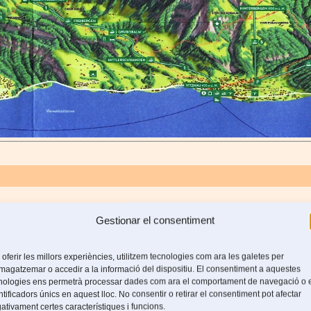
 cantó de Lucerna.
Gestionar el consentiment
estén a la riba del llac dels Quatre Cantons.
 oferir les millors experiències, utilitzem tecnologies com ara les galetes per
agatzemar o accedir a la informació del dispositiu. El consentiment a aquestes
nologies ens permetrà processar dades com ara el comportament de navegació o 
ntificadors únics en aquest lloc. No consentir o retirar el consentiment pot afectar
ativament certes característiques i funcions.