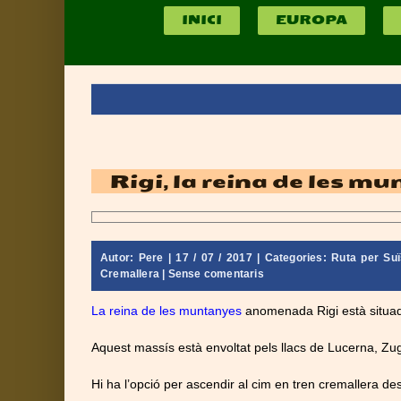
INICI
EUROPA
Rigi, la reina de les m
Autor:
Pere
| 17 / 07 / 2017 | Categories:
Ruta per Suïs
Cremallera
|
Sense comentaris
La reina de les muntanyes
anomenada Rigi e
stà situa
Aquest massís està envoltat pels llacs de Lucerna, Zug
Hi ha l’opció per ascendir al cim en tren cremallera des