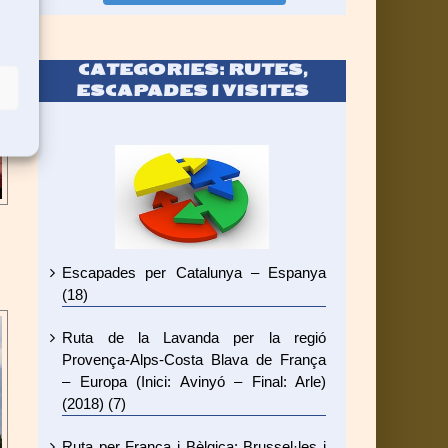
CATEGORIES: RUTES,
ESCAPADES I VISITES
Escapades per Catalunya – Espanya
(18)
Ruta de la Lavanda per la regió
Provença-Alps-Costa Blava de França
– Europa (Inici: Avinyó – Final: Arle)
(2018) (7)
Ruta per França i Bèlgica: Brussel·les i