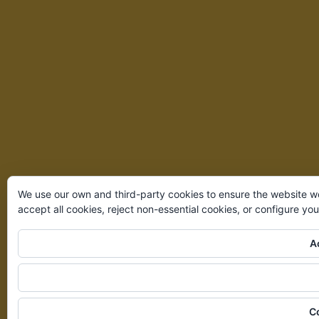
We use our own and third-party cookies to ensure the website w
accept all cookies, reject non-essential cookies, or configure yo
Ac
C