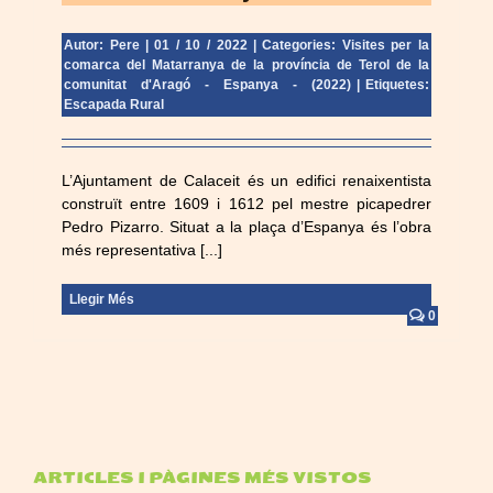
Autor: Pere
|
01 / 10 / 2022
|
Categories:
Visites per la
comarca del Matarranya de la província de Terol de la
comunitat d'Aragó - Espanya - (2022)
|
Etiquetes:
Escapada Rural
L’Ajuntament de Calaceit és un edifici renaixentista
construït entre 1609 i 1612 pel mestre picapedrer
Pedro Pizarro. Situat a la plaça d’Espanya és l’obra
més representativa [...]
Llegir Més
0
ARTICLES I PÀGINES MÉS VISTOS