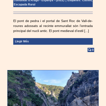
comunitat d'Aragó - Espanya - (2022)
|
Etiquetes:
Castell
,
Escapada Rural
El pont de pedra i el portal de Sant Roc de Vall-de-
roures adossats al recinte emmurallat són l’entrada
principal del nucli antic. El pont medieval d’estil [...]
Llegir Més
0