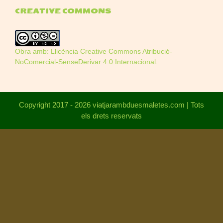
CREATIVE COMMONS
Obra amb:
Llicència Creative Commons Atribució-
NoComercial-SenseDerivar 4.0 Internacional
.
Copyright 2017 - 2026 viatjarambduesmaletes.com | Tots
els drets reservats