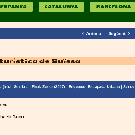
ESPANYA
CATALUNYA
BARCELONA
Anterior
Següent
turística de Suïssa
 (Inici: Ginebra - Final: Zuric) (2017)
| Etiquetes:
Escapada Urbana
|
Sense
erna.
 el riu Reuss.
.