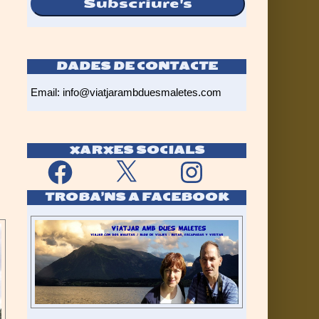
Subscriure's
DADES DE CONTACTE
Email:
info@viatjarambduesmaletes.com
XARXES SOCIALS
Facebook
X
Instagram
TROBA’NS A FACEBOOK