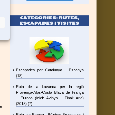
de
ny
CATEGORIES: RUTES,
ESCAPADES I VISITES
Escapades per Catalunya – Espanya
(18)
Ruta de la Lavanda per la regió
Provença-Alps-Costa Blava de França
– Europa (Inici: Avinyó – Final: Arle)
(2018) (7)
om
Ruta per França i Bèlgica: Brussel·les i