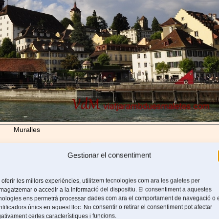
Muralles
Gestionar el consentiment
 oferir les millors experiències, utilitzem tecnologies com ara les galetes per
na durant el segle VI després de la caiguda de l’Imperí Romà.
agatzemar o accedir a la informació del dispositiu. El consentiment a aquestes
nologies ens permetrà processar dades com ara el comportament de navegació o 
ntificadors únics en aquest lloc. No consentir o retirar el consentiment pot afectar
ativament certes característiques i funcions.