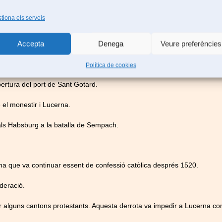
degar va possibilitar la fundació d’un poble situat a la riba del llac 
tiona els serveis
 d’Alsàcia compra el monestir adquirint la jurisdicció de Lucerna. L’a
Accepta
Denega
Veure preferències
Política de cookies
ertura del port de Sant Gotard.
 el monestir i Lucerna.
als Habsburg a la batalla de
Sempach.
rna que va continuar essent de confessió catòlica després 1520.
deració.
 alguns cantons protestants. Aquesta derrota va impedir a Lucerna c