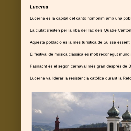
Lucerna
Lucerna és la capital del cantó homònim amb una pobl
La ciutat s’estén per la riba del llac dels Quatre Cant
Aquesta població és la més turística de Suïssa essent
El festival de música clàssica és molt reconegut mund
Fasnacht és el segon carnaval més gran després de Basi
Lucerna va liderar la resistència catòlica durant la Re