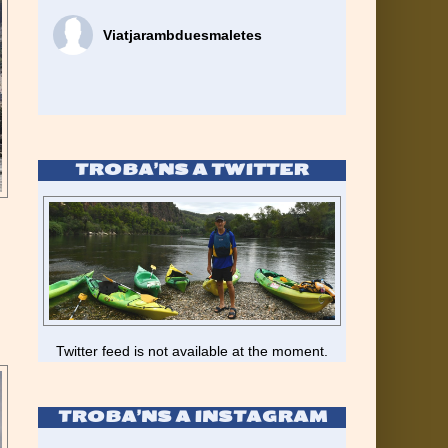
Viatjarambduesmaletes
TROBA’NS A TWITTER
Twitter feed is not available at the moment.
TROBA’NS A INSTAGRAM