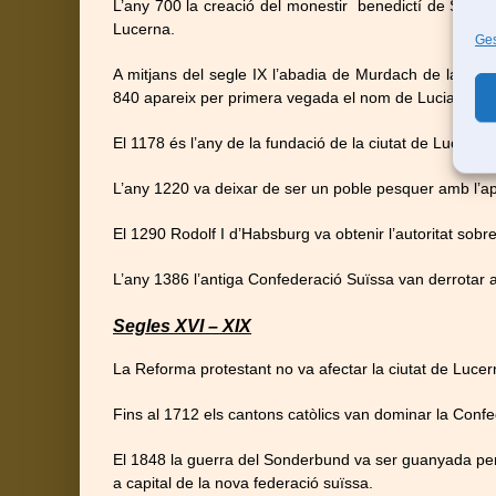
L’any 700 la creació del monestir benedictí de Sant Leo
Lucerna.
Ges
A mitjans del segle IX l’abadia de
Murdach
de la regió
840 apareix per primera vegada el nom de
Luciaria.
El 1178 és l’any de la fundació de la ciutat de Lucerna.
L’any 1220 va deixar de ser un poble pesquer amb l’ap
El 1290 Rodolf I d’Habsburg va obtenir l’autoritat sobre
L’any 1386 l’antiga Confederació Suïssa van derrotar 
Segles XVI – XIX
La Reforma protestant no va afectar la ciutat de Luce
Fins al 1712 els cantons catòlics van dominar la Confe
El 1848 la guerra del Sonderbund va ser guanyada per
a capital de la nova federació suïssa.