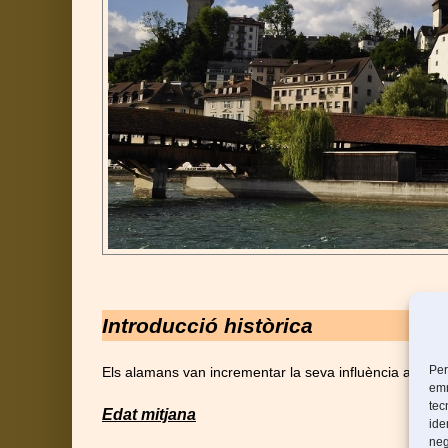
Introducció històrica
Per
Els alamans van incrementar la seva influència a la zo
emm
tec
Edat mitjana
ide
neg