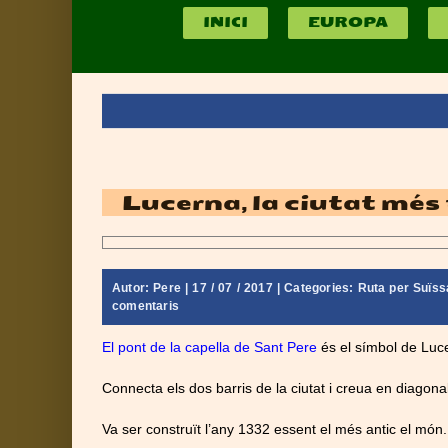
INICI
EUROPA
Lucerna, la ciutat més 
Autor:
Pere
| 17 / 07 / 2017 | Categories:
Ruta per Suïssa
comentaris
El pont de la capella de Sant Pere
és el símbol de Luc
Connecta els dos barris de la ciutat i creua en diagonal
Va ser construït l’any 1332 essent el més antic el món