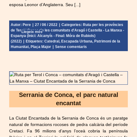
esposa Leonor d’Anglaterra. Seu [...]
Autor:
Pere
|
27 / 06 / 2022
|
Categories:
Ruta per les províncies
de Terol i Conca de les comunitats d'Aragó i Castella - La Manxa -
Llegeix més
Espanya (Inici: Alcanyís - Final: Móra de Rubiols)
(2022)
|
Etiquetes:
Catedral
,
Escapada Urbana
,
Patrimoni de la
Humanitat
,
Plaça Major
|
Sense comentaris
Serrania de Conca, el parc natural
encantat
La Ciutat Encantada de la Serrania de Conca és un paratge
natural de formacions rocoses de pedra calcària del període
Cretaci. Fa 96 milions d’anys l’oceà cobria la península