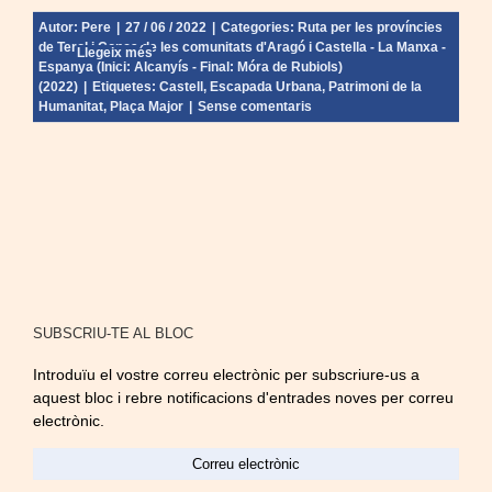
Autor:
Pere
|
27 / 06 / 2022
|
Categories:
Ruta per les províncies
de Terol i Conca de les comunitats d'Aragó i Castella - La Manxa -
Llegeix més
Espanya (Inici: Alcanyís - Final: Móra de Rubiols)
(2022)
|
Etiquetes:
Castell
,
Escapada Urbana
,
Patrimoni de la
Humanitat
,
Plaça Major
|
Sense comentaris
SUBSCRIU-TE AL BLOC
Introduïu el vostre correu electrònic per subscriure-us a
aquest bloc i rebre notificacions d'entrades noves per correu
electrònic.
Correu
electrònic