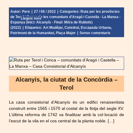
Autor:
Pere
|
27 / 06 / 2022
|
Categories:
Ruta per les províncies
de Terol i Conca de les comunitats d'Aragó i Castella - La Manxa -
Llegeix més
Espanya (Inici: Alcanyís - Final: Móra de Rubiols)
(2022)
|
Etiquetes:
Art Mudèjar
,
Catedral
,
Escapada Urbana
,
Patrimoni de la Humanitat
,
Plaça Major
|
Sense comentaris
Alcanyís, la ciutat de la Concòrdia –
Terol
La casa consistorial d’Alcanyís és un edifici renaixentista
construït entre 1565 i 1570 al costat de la llotja del segle XV.
L’última reforma de 1742 va finalitzar amb la col·locació de
l’escut de la vila en el cos central de la planta noble. […]