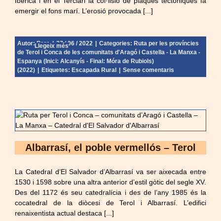
Ibèrica i en el Terciari la col·lisió de plaques tectòniques fa
emergir el fons marí. L’erosió provocada [...]
Autor:
Pere
|
27 / 06 / 2022
|
Categories:
Ruta per les províncies
Llegeix més
de Terol i Conca de les comunitats d'Aragó i Castella - La Manxa -
Espanya (Inici: Alcanyís - Final: Móra de Rubiols)
(2022)
|
Etiquetes:
Escapada Rural
|
Sense comentaris
Albarrasí, el poble vermellós – Terol
La Catedral d’El Salvador d’Albarrasí va ser aixecada entre
1530 i 1598 sobre una altra anterior d’estil gòtic del segle XV.
Des del 1172 és seu catedralícia i des de l’any 1985 és la
cocatedral de la diòcesi de Terol i Albarrasí. L’edifici
renaixentista actual destaca [...]