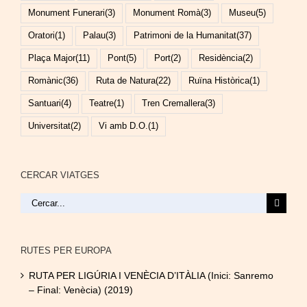
Monument Funerari
(3)
Monument Romà
(3)
Museu
(5)
Oratori
(1)
Palau
(3)
Patrimoni de la Humanitat
(37)
Plaça Major
(11)
Pont
(5)
Port
(2)
Residència
(2)
Romànic
(36)
Ruta de Natura
(22)
Ruïna Històrica
(1)
Santuari
(4)
Teatre
(1)
Tren Cremallera
(3)
Universitat
(2)
Vi amb D.O.
(1)
CERCAR VIATGES
Cerca
…
RUTES PER EUROPA
RUTA PER LIGÚRIA I VENÈCIA D’ITÀLIA (Inici: Sanremo
– Final: Venècia) (2019)