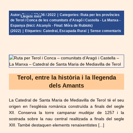
Autor:
Pere
|
27 / 06 / 2022
|
Categories:
Ruta per les províncies
Llegeix més
de Terol i Conca de les comunitats d'Aragó i Castella - La Manxa -
Espanya (Inici: Alcanyís - Final: Móra de Rubiols)
(2022)
|
Etiquetes:
Catedral
,
Escapada Rural
|
Sense comentaris
Terol, entre la història i la llegenda
dels Amants
La Catedral de Santa Maria de Mediavilla de Terol té el seu
origen en l’església romànica construïda a finals del segle
XII. Conserva la torre campanar mudèjar de 1257 i la
sostrada sobre la nau central realitzada a finals del segle
XIII. També destaquen elements renaixentistes [...]