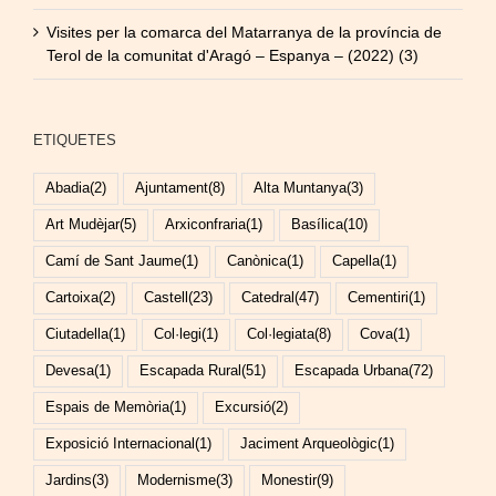
Visites per la comarca del Matarranya de la província de
Terol de la comunitat d'Aragó – Espanya – (2022) (3)
ETIQUETES
Abadia
(2)
Ajuntament
(8)
Alta Muntanya
(3)
Art Mudèjar
(5)
Arxiconfraria
(1)
Basílica
(10)
Camí de Sant Jaume
(1)
Canònica
(1)
Capella
(1)
Cartoixa
(2)
Castell
(23)
Catedral
(47)
Cementiri
(1)
Ciutadella
(1)
Col·legi
(1)
Col·legiata
(8)
Cova
(1)
Devesa
(1)
Escapada Rural
(51)
Escapada Urbana
(72)
Espais de Memòria
(1)
Excursió
(2)
Exposició Internacional
(1)
Jaciment Arqueològic
(1)
Jardins
(3)
Modernisme
(3)
Monestir
(9)