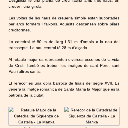
L’església té una planta de creu llatina amb tres naus, un
creuer i una girola.
Les voltes de les naus de creueria simple estan suportades
per arcs formers i faixons. Aquests descansen sobre pilars
cruciformes.
La catedral té 80 m de llarg i 31 m d’ampla a la nau del
transsepte. La nau central té 28 m d’alçada.
Al retaule major es representen diverses escenes de la vida
de Crist. També es troben les imatges de sant Pere, sant
Pau i altres sants.
El rerecor és una obra barroca de finals del segle XVII. Es
venera la imatge romànica de Santa Maria la Major que és la
patrona de la ciutat.