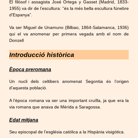
El filòsof i assagista José Ortega y Gasset (Madrid, 1833-
1955) va dir de l’escultura: “és la més bella escultura fúnebre
d’Espanya”.
Va ser Miguel de Unamuno (Bilbao, 1864-Salamanca, 1936)
qui el va anomenar per primera vegada amb el nom de
Donzell
Introducció històrica
Època preromana
Un nucli dels celtibers anomenat Segontia és l’origen
d’aquesta població.
A l’època romana va ser una important cruïlla, ja que era la
via romana que anava de Mèrida a Saragossa.
Edat mitjana
Seu episcopal de l’església catòlica a la Hispània visigòtica.