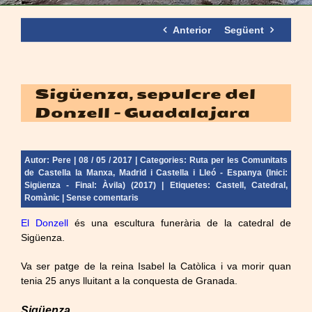
Anterior
Següent
Sigüenza, sepulcre del
Donzell – Guadalajara
Autor:
Pere
| 08 / 05 / 2017 | Categories:
Ruta per les Comunitats
de Castella la Manxa, Madrid i Castella i Lleó - Espanya (Inici:
Sigüenza - Final: Àvila) (2017)
| Etiquetes:
Castell
,
Catedral
,
Romànic
|
Sense comentaris
El Donzell
és una escultura funerària de la catedral de
Sigüenza.
Va ser patge de la reina Isabel la Catòlica i va morir quan
tenia 25 anys lluitant a la conquesta de Granada.
Sigüenza