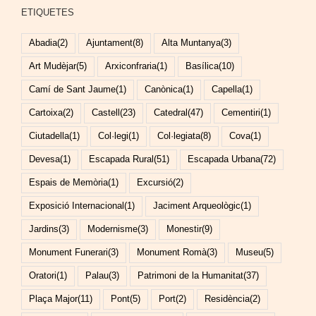
ETIQUETES
Abadia
(2)
Ajuntament
(8)
Alta Muntanya
(3)
Art Mudèjar
(5)
Arxiconfraria
(1)
Basílica
(10)
Camí de Sant Jaume
(1)
Canònica
(1)
Capella
(1)
Cartoixa
(2)
Castell
(23)
Catedral
(47)
Cementiri
(1)
Ciutadella
(1)
Col·legi
(1)
Col·legiata
(8)
Cova
(1)
Devesa
(1)
Escapada Rural
(51)
Escapada Urbana
(72)
Espais de Memòria
(1)
Excursió
(2)
Exposició Internacional
(1)
Jaciment Arqueològic
(1)
Jardins
(3)
Modernisme
(3)
Monestir
(9)
Monument Funerari
(3)
Monument Romà
(3)
Museu
(5)
Oratori
(1)
Palau
(3)
Patrimoni de la Humanitat
(37)
Plaça Major
(11)
Pont
(5)
Port
(2)
Residència
(2)