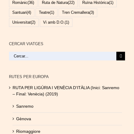
Romànic
(36)
Ruta de Natura
(22)
Ruïna Històrica
(1)
Santuari
(4)
Teatre
(1)
Tren Cremallera
(3)
Universitat
(2)
Vi amb D.O.
(1)
CERCAR VIATGES
Cerca
…
RUTES PER EUROPA
RUTA PER LIGÚRIA I VENÈCIA D’ITÀLIA (Inici: Sanremo
– Final: Venècia) (2019)
Sanremo
Gènova
Riomaggiore