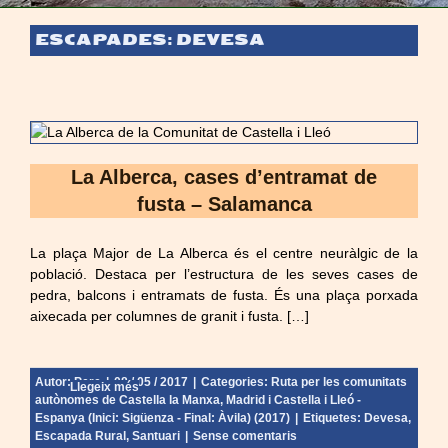
ESCAPADES: DEVESA
La Alberca, cases d’entramat de
fusta – Salamanca
La plaça Major de La Alberca és el centre neuràlgic de la
població. Destaca per l’estructura de les seves cases de
pedra, balcons i entramats de fusta. És una plaça porxada
aixecada per columnes de granit i fusta. […]
Autor:
Pere
|
08 / 05 / 2017
|
Categories:
Ruta per les comunitats
Llegeix més
autònomes de Castella la Manxa, Madrid i Castella i Lleó -
Espanya (Inici: Sigüenza - Final: Àvila) (2017)
|
Etiquetes:
Devesa
,
Escapada Rural
,
Santuari
|
Sense comentaris