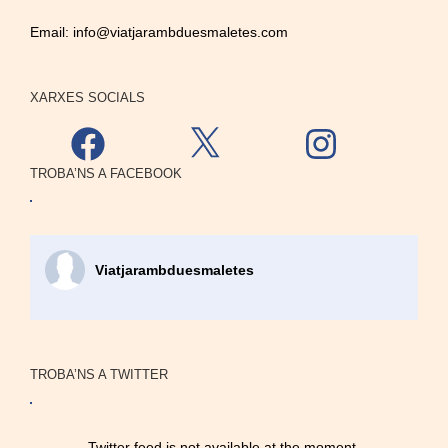
Email:
info@viatjarambduesmaletes.com
XARXES SOCIALS
Facebook
X
Instagram
TROBA’NS A FACEBOOK
Viatjarambduesmaletes
TROBA’NS A TWITTER
Twitter feed is not available at the moment.