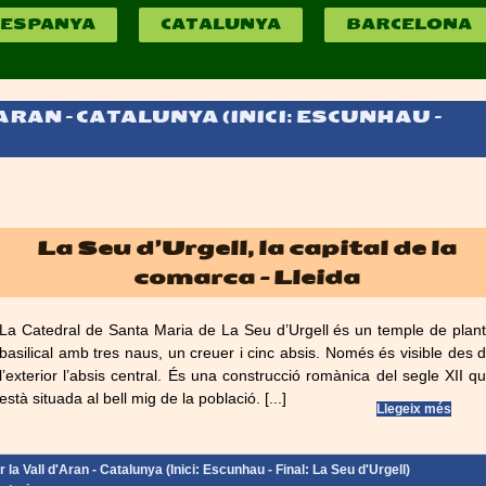
ESPANYA
CATALUNYA
BARCELONA
RAN – CATALUNYA (INICI: ESCUNHAU –
La Seu d’Urgell, la capital de la
comarca – Lleida
La Catedral de Santa Maria de La Seu d’Urgell és un temple de plan
basilical amb tres naus, un creuer i cinc absis. Només és visible des 
l’exterior l’absis central. És una construcció romànica del segle XII q
està situada al bell mig de la població. [...]
Llegeix més
la Vall d'Aran - Catalunya (Inici: Escunhau - Final: La Seu d'Urgell)