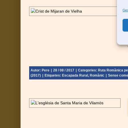
Ges
an – Lleida
 - Catalunya
Urgell) (2017)
Autor:
Pere
|
28 / 08 / 2017
|
Categories:
Ruta Romànica per 
(2017)
|
Etiquetes:
Escapada Rural
,
Romànic
|
Sense come
– Vall d’Aran
 - Catalunya
Urgell) (2017)