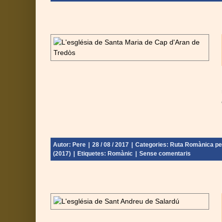
ll d’Aran –
 - Catalunya
Urgell) (2017)
Autor:
Pere
|
28 / 08 / 2017
|
Categories:
Ruta Romànica per 
(2017)
|
Etiquetes:
Romànic
|
Sense comentaris
Vall d’Aran –
 - Catalunya