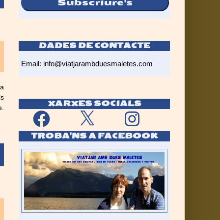
Subscriure's
DADES DE CONTACTE
Email:
info@viatjarambduesmaletes.com
na
ls
XARXES SOCIALS
e.
Facebook
X
Instagram
TROBA’NS A FACEBOOK