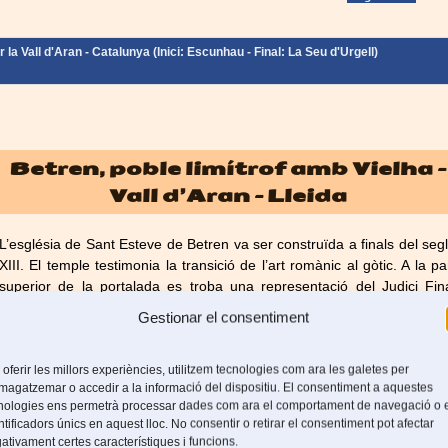
la Vall d'Aran - Catalunya (Inici: Escunhau - Final: La Seu d'Urgell)
Betren, poble limítrof amb Vielha –
Vall d’Aran – Lleida
L’església de Sant Esteve de Betren va ser construïda a finals del seg
XIII. El temple testimonia la transició de l’art romànic al gòtic. A la pa
superior de la portalada es troba una representació del Judici Fin
presidida per la Verge i el Nen. [...]
Gestionar el consentiment
Llegeix més
 oferir les millors experiències, utilitzem tecnologies com ara les galetes per
la Vall d'Aran - Catalunya (Inici: Escunhau - Final: La Seu d'Urgell)
agatzemar o accedir a la informació del dispositiu. El consentiment a aquestes
nologies ens permetrà processar dades com ara el comportament de navegació o 
ntificadors únics en aquest lloc. No consentir o retirar el consentiment pot afectar
ativament certes característiques i funcions.