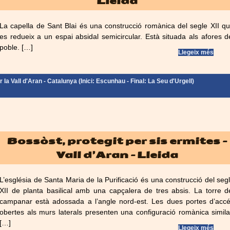
Lleida
La capella de Sant Blai és una construcció romànica del segle XII q
es redueix a un espai absidal semicircular. Està situada als afores d
poble. […]
Llegeix més
la Vall d'Aran - Catalunya (Inici: Escunhau - Final: La Seu d'Urgell)
Bossòst, protegit per sis ermites –
Vall d’Aran – Lleida
L’església de Santa Maria de la Purificació és una construcció del seg
XII de planta basilical amb una capçalera de tres absis. La torre d
campanar està adossada a l’angle nord-est. Les dues portes d’acc
obertes als murs laterals presenten una configuració romànica simila
[…]
Llegeix més