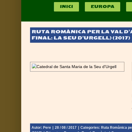
INICI
EUROPA
RUTA ROMÀNICA PER LA VAL D’A
FINAL: LA SEU D’URGELL) (2017)
la comarca –
 - Catalunya
Urgell) (2017)
Autor:
Pere
|
28 / 08 / 2017
|
Categories:
Ruta Romànica per 