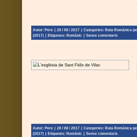
Autor:
Pere
|
28 / 08 / 2017
|
Categories:
Ruta Romànica per 
(2017)
|
Etiquetes:
Romànic
|
Sense comentaris
osa – Vall
 - Catalunya
Urgell) (2017)
Autor:
Pere
|
28 / 08 / 2017
|
Categories:
Ruta Romànica per 
(2017)
|
Etiquetes:
Romànic
|
Sense comentaris