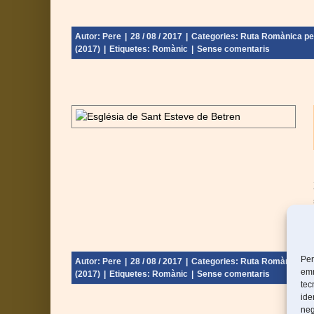
Autor:
Pere
|
28 / 08 / 2017
|
Categories:
Ruta Romànica per 
(2017)
|
Etiquetes:
Romànic
|
Sense comentaris
 – Vall d’Aran
 - Catalunya
Urgell) (2017)
Per
Autor:
Pere
|
28 / 08 / 2017
|
Categories:
Ruta Romànica per 
emm
(2017)
|
Etiquetes:
Romànic
|
Sense comentaris
tec
ide
neg