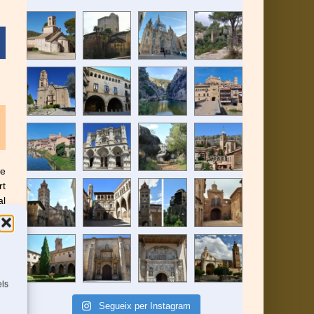
le
rt
al
els
Segueix per Instagram