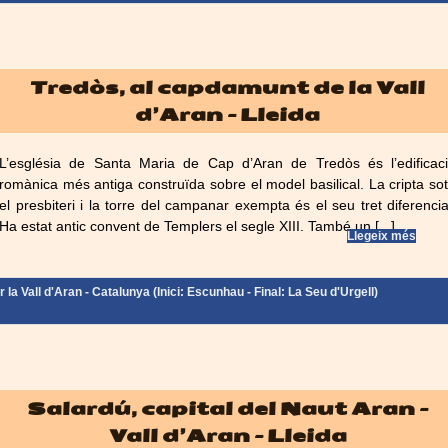
Tredòs, al capdamunt de la Vall
d’Aran – Lleida
L’església de Santa Maria de Cap d’Aran de Tredòs és l’edificac
romànica més antiga construïda sobre el model basilical. La cripta so
el presbiteri i la torre del campanar exempta és el seu tret diferencia
Ha estat antic convent de Templers el segle XIII. També un [...]
Llegeix més
la Vall d'Aran - Catalunya (Inici: Escunhau - Final: La Seu d'Urgell)
Salardú, capital del Naut Aran –
Vall d’Aran – Lleida