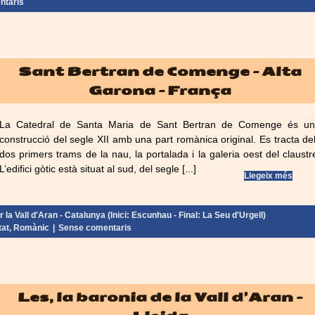
ntaris
Sant Bertran de Comenge – Alta
Garona – França
La Catedral de Santa Maria de Sant Bertran de Comenge és u
construcció del segle XII amb una part romànica original. Es tracta de
dos primers trams de la nau, la portalada i la galeria oest del claustr
L’edifici gòtic està situat al sud, del segle [...]
Llegeix més
la Vall d'Aran - Catalunya (Inici: Escunhau - Final: La Seu d'Urgell)
tat
,
Romànic
|
Sense comentaris
Les, la baronia de la Vall d’Aran –