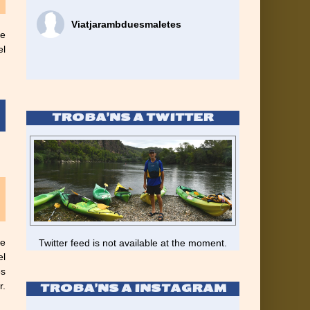
Viatjarambduesmaletes
ue
el
TROBA’NS A TWITTER
le
Twitter feed is not available at the moment.
el
és
r.
TROBA’NS A INSTAGRAM