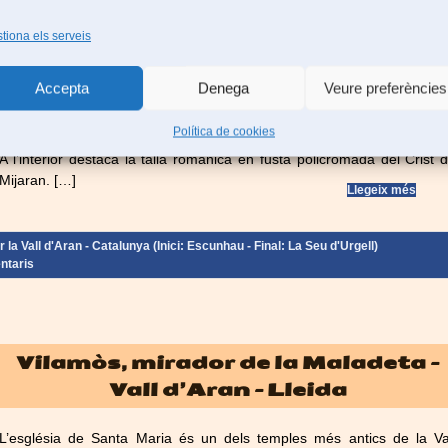
tiona els serveis
Vielha, capital de la Vall d’Aran –
Lleida
Accepta
Denega
Veure preferències
L’església de Sant Miquel de Vielha és un temple parroquial de transic
Política de cookies
del romànic al gòtic. Originalment, va ser la capella del castell de Vielh
A l’interior destaca la talla romànica en fusta policromada del Crist 
Mijaran. […]
Llegeix més
la Vall d'Aran - Catalunya (Inici: Escunhau - Final: La Seu d'Urgell)
ntaris
Vilamòs, mirador de la Maladeta –
Vall d’Aran – Lleida
L’església de Santa Maria és un dels temples més antics de la Va