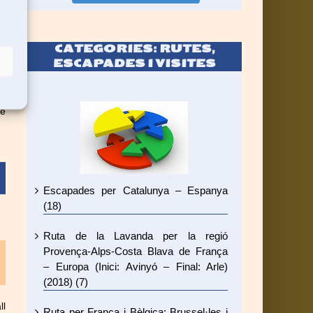
CATEGORIES: RUTES,
ESCAPADES I VISITES
ió
a.
de
Escapades per Catalunya – Espanya
(18)
Ruta de la Lavanda per la regió
Provença-Alps-Costa Blava de França
– Europa (Inici: Avinyó – Final: Arle)
(2018) (7)
ll
Ruta per França i Bèlgica: Brussel·les i