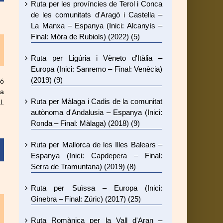
Ruta per les províncies de Terol i Conca
de les comunitats d'Aragó i Castella –
La Manxa – Espanya (Inici: Alcanyís –
Final: Móra de Rubiols) (2022) (5)
Ruta per Ligúria i Vèneto d'Itàlia –
Europa (Inici: Sanremo – Final: Venècia)
(2019) (9)
ió
ta
Ruta per Màlaga i Cadis de la comunitat
l.
autònoma d'Andalusia – Espanya (Inici:
Ronda – Final: Màlaga) (2018) (9)
Ruta per Mallorca de les Illes Balears –
Espanya (Inici: Capdepera – Final:
Serra de Tramuntana) (2019) (8)
Ruta per Suïssa – Europa (Inici:
Ginebra – Final: Zúric) (2017) (25)
Ruta Romànica per la Vall d'Aran –