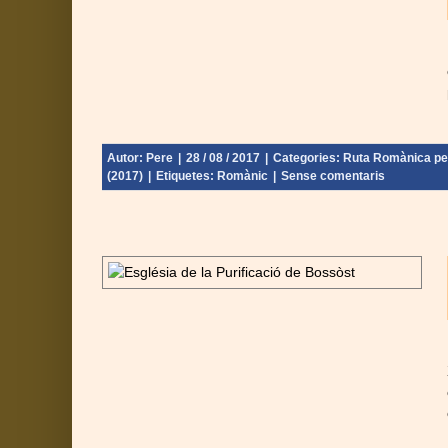
Urgell) (2017)
Autor:
Pere
|
28 / 08 / 2017
|
Categories:
Ruta Romànica per 
(2017)
|
Etiquetes:
Romànic
|
Sense comentaris
 – Vall d’Aran
 - Catalunya
Urgell) (2017)