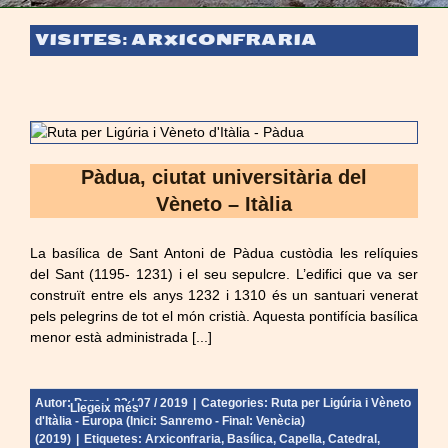
VISITES: ARXICONFRARIA
Pàdua, ciutat universitària del
Vèneto – Itàlia
La basílica de Sant Antoni de Pàdua custòdia les relíquies
del Sant (1195- 1231) i el seu sepulcre. L’edifici que va ser
construït entre els anys 1232 i 1310 és un santuari venerat
pels pelegrins de tot el món cristià. Aquesta pontifícia basílica
menor està administrada [...]
Autor:
Pere
|
22 / 07 / 2019
|
Categories:
Ruta per Ligúria i Vèneto
Llegeix més
d'Itàlia - Europa (Inici: Sanremo - Final: Venècia)
(2019)
|
Etiquetes:
Arxiconfraria
,
Basílica
,
Capella
,
Catedral
,