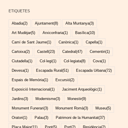
ETIQUETES
Abadia
(2)
Ajuntament
(8)
Alta Muntanya
(3)
Art Mudèjar
(5)
Arxiconfraria
(1)
Basílica
(10)
Camí de Sant Jaume
(1)
Canònica
(1)
Capella
(1)
Cartoixa
(2)
Castell
(23)
Catedral
(47)
Cementiri
(1)
Ciutadella
(1)
Col·legi
(1)
Col·legiata
(8)
Cova
(1)
Devesa
(1)
Escapada Rural
(51)
Escapada Urbana
(72)
Espais de Memòria
(1)
Excursió
(2)
Exposició Internacional
(1)
Jaciment Arqueològic
(1)
Jardins
(3)
Modernisme
(3)
Monestir
(9)
Monument Funerari
(3)
Monument Romà
(3)
Museu
(5)
Oratori
(1)
Palau
(3)
Patrimoni de la Humanitat
(37)
Plaça Major
(11)
Pont
(5)
Port
(2)
Residència
(2)