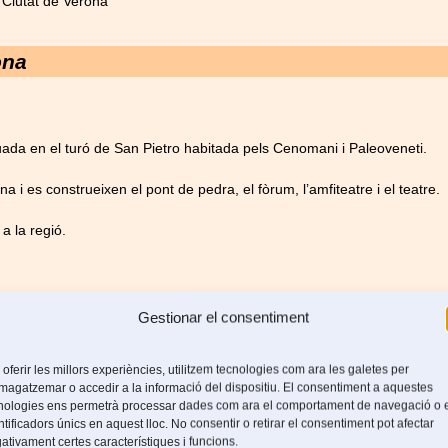
Ciutat de Verona
ona
uada en el turó de San Pietro habitada pels Cenomani i Paleoveneti.
i es construeixen el pont de pedra, el fòrum, l’amfiteatre i el teatre.
a la regió.
ei dels visigots Alaric I a viure a Verona.
Gestionar el consentiment
a ser la capital dels gots.
 oferir les millors experiències, utilitzem tecnologies com ara les galetes per
agatzemar o accedir a la informació del dispositiu. El consentiment a aquestes
a capital del regne a Verona.
nologies ens permetrà processar dades com ara el comportament de navegació o 
ntificadors únics en aquest lloc. No consentir o retirar el consentiment pot afectar
mbard Adelchis.
ativament certes característiques i funcions.