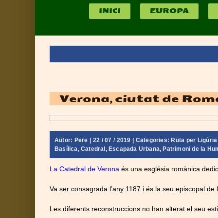
INICI
EUROPA
Verona, ciutat de Romeu
Autor:
Pere
| 22 / 07 / 2019 | Categories:
Ruta per Ligúria 
Basílica
,
Catedral
,
Escapada Urbana
,
Patrimoni de la Hu
La Catedral de Verona
és una església romànica dedi
Va ser consagrada l’any 1187 i és la seu episcopal de 
Les diferents reconstruccions no han alterat el seu esti