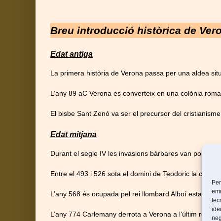
Breu introducció històrica de Ver
Edat antiga
La primera història de Verona passa per una aldea sit
L’any 89 aC Verona es converteix en una colònia romana 
El bisbe Sant Zenó va ser el precursor del cristianisme 
Edat mitjana
Durant el segle IV les invasions bàrbares van portar al r
Entre el 493 i 526 sota el domini de Teodoric la ciutat v
Per
emm
L’any 568 és ocupada pel rei llombard Alboí establint l
tec
ide
L’any 774 Carlemany derrota a Verona a l’últim rei llo
neg