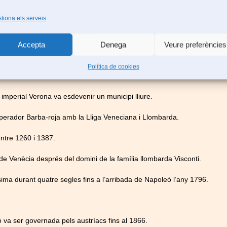
om a capital i va construir la basílica de Sant Zenó.
tiona els serveis
0-924) va residir a Verona.
Accepta
Denega
Veure preferències
residir durant llargs períodes a la ciutat de Verona.
Política de cookies
t imperial Verona va esdevenir un municipi lliure.
emperador Barba-roja amb la Lliga Veneciana i Llombarda.
entre 1260 i 1387.
 de Venècia després del domini de la família llombarda Visconti.
sima durant quatre segles fins a l’arribada de Napoleó l’any 1796.
 va ser governada pels austríacs fins al 1866.