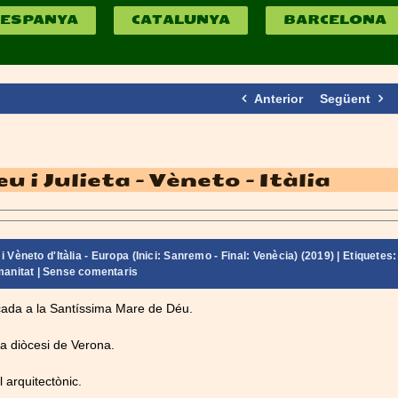
ESPANYA
CATALUNYA
BARCELONA
Anterior
Següent
 i Julieta – Vèneto – Itàlia
i Vèneto d'Itàlia - Europa (Inici: Sanremo - Final: Venècia) (2019)
| Etiquetes:
manitat
|
Sense comentaris
cada a la Santíssima Mare de Déu.
la diòcesi de Verona.
l arquitectònic.