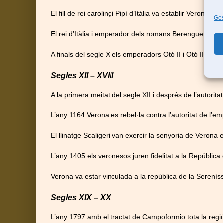
El fill de rei carolingi Pipí d’Itàlia va establir Verona c
Ges
El rei d’Itàlia i emperador dels romans Berenguer I (85
A finals del segle X els emperadors Otó II i Otó III van 
Segles XII – XVIII
A la primera meitat del segle XII i després de l’autorita
L’any 1164 Verona es rebel·la contra l’autoritat de l’
El llinatge Scaligeri van exercir la senyoria de Verona 
L’any 1405 els veronesos juren fidelitat a la República
Verona va estar vinculada a la república de la Serenís
Segles XIX – XX
L’any 1797 amb el tractat de Campoformio tota la regió