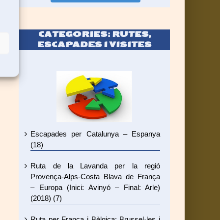
CATEGORIES: RUTES,
ESCAPADES I VISITES
Escapades per Catalunya – Espanya
(18)
Ruta de la Lavanda per la regió
Provença-Alps-Costa Blava de França
– Europa (Inici: Avinyó – Final: Arle)
(2018) (7)
Ruta per França i Bèlgica: Brussel·les i