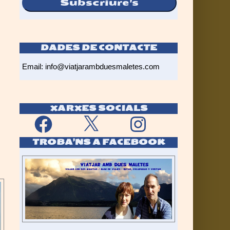
Subscriure's
DADES DE CONTACTE
Email:
info@viatjarambduesmaletes.com
XARXES SOCIALS
Facebook
X
Instagram
TROBA’NS A FACEBOOK