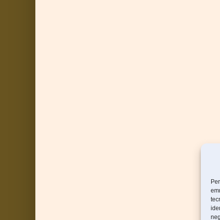
Per
emm
tec
ide
neg