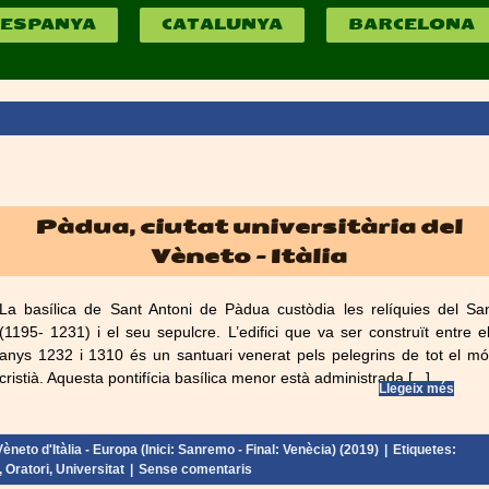
ESPANYA
CATALUNYA
BARCELONA
Pàdua, ciutat universitària del
Vèneto – Itàlia
La basílica de Sant Antoni de Pàdua custòdia les relíquies del Sa
(1195- 1231) i el seu sepulcre. L’edifici que va ser construït entre e
anys 1232 i 1310 és un santuari venerat pels pelegrins de tot el m
cristià. Aquesta pontifícia basílica menor està administrada [...]
Llegeix més
Vèneto d'Itàlia - Europa (Inici: Sanremo - Final: Venècia) (2019)
|
Etiquetes:
,
Oratori
,
Universitat
|
Sense comentaris