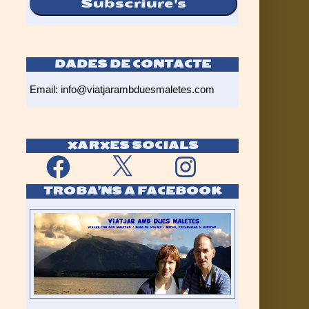
Subscriure's
DADES DE CONTACTE
Email:
info@viatjarambduesmaletes.com
XARXES SOCIALS
Facebook
X
Instagram
TROBA’NS A FACEBOOK