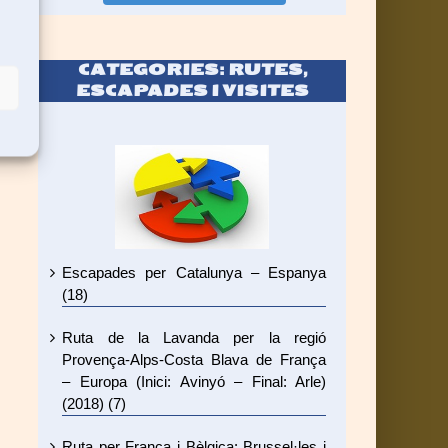
CATEGORIES: RUTES,
ESCAPADES I VISITES
Escapades per Catalunya – Espanya
(18)
Ruta de la Lavanda per la regió
Provença-Alps-Costa Blava de França
– Europa (Inici: Avinyó – Final: Arle)
(2018) (7)
Ruta per França i Bèlgica: Brussel·les i