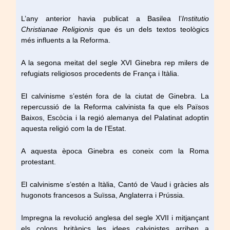
L’any anterior havia publicat a Basilea l’
Institutio
Christianae Religionis
que és un dels textos teològics
més influents a la Reforma.
A la segona meitat del segle XVI Ginebra rep milers de
refugiats religiosos procedents de França i Itàlia.
El calvinisme s’estén fora de la ciutat de Ginebra. La
repercussió de la Reforma calvinista fa que els Països
Baixos, Escòcia i la regió alemanya del Palatinat adoptin
aquesta religió com la de l’Estat.
A aquesta època Ginebra es coneix com la Roma
protestant.
El calvinisme s’estén a Itàlia, Cantó de Vaud i gràcies als
hugonots francesos a Suïssa, Anglaterra i Prússia.
Impregna la revolució anglesa del segle XVII i mitjançant
els colons britànics les idees calvinistes arriben a