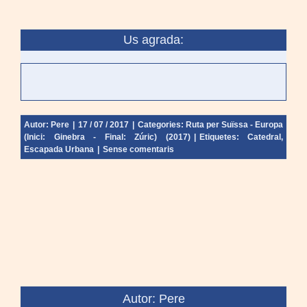
Us agrada:
Autor:
Pere
|
17 / 07 / 2017
|
Categories:
Ruta per Suïssa - Europa
(Inici: Ginebra - Final: Zúric) (2017)
|
Etiquetes:
Catedral
,
Escapada Urbana
|
Sense comentaris
Autor: Pere