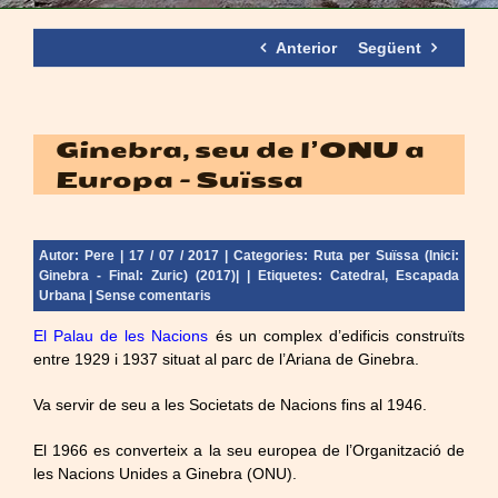
Anterior
Següent
Ginebra, seu de l’ONU a
Europa – Suïssa
Autor:
Pere
| 17 / 07 / 2017 | Categories:
Ruta per Suïssa (Inici:
Ginebra - Final: Zuric) (2017)|
| Etiquetes:
Catedral
,
Escapada
Urbana
|
Sense comentaris
El Palau de les Nacions
és un complex d’edificis construïts
entre 1929 i 1937 situat al parc de l’Ariana de Ginebra.
Va servir de seu a les Societats de Nacions fins al 1946.
El 1966 es converteix a la seu europea de l’Organització de
les Nacions Unides a Ginebra (ONU).