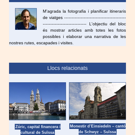
M'agrada la fotografia i planificar itineraris
de viatges -----------------------------------------
----------------------------- L'objectiu del bloc
és mostrar articles amb totes les fotos
possibles i elaborar una narrativa de les
nostres rutes, escapades i visites.
Llocs relacionats
Monestir d’Einsiedeln – cantó
Zúric, capital financera i
St
de Schwyz – Suïssa
cultural de Suïssa