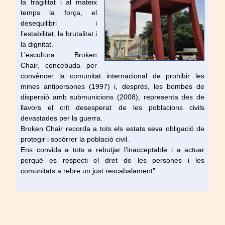
la fragilitat
i
al mateix
temps
la força,
el
desequilibri
i
l’estabilitat,
la brutalitat
i
la dignitat.
L’escultura
Broken
Chair
, concebuda
per
convèncer la
comunitat
internacional
de prohibir les
mines
antipersones
(
1997
)
i, després,
les
bombes
de
dispersió
amb
submunicions
(
2008
)
,
representa
des de
llavors el
crit
desesperat
de les
poblacions
civils
devastades
per la guerra.
Broken
Chair
recorda a tots els
estats
seva obligació de
protegir
i
socórrer
la població civil.
Ens convida
a tots
a rebutjar
l’inacceptable
i
a
actuar
perquè
es
respecti
el dret
de les
persones
i
les
comunitats
a rebre
un just
rescabalament”.