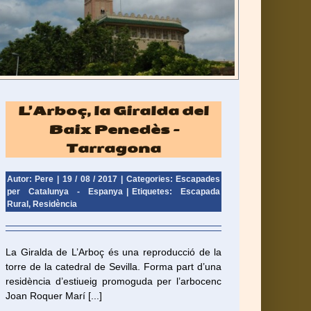
L’Arboç, la Giralda del
Baix Penedès –
Tarragona
Autor: Pere
|
19 / 08 / 2017
|
Categories:
Escapades
per Catalunya - Espanya
|
Etiquetes:
Escapada
Rural
,
Residència
La Giralda de L’Arboç és una reproducció de la
torre de la catedral de Sevilla. Forma part d’una
residència d’estiueig promoguda per l’arbocenc
Joan Roquer Marí [...]