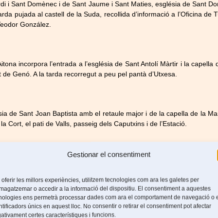
ordi i Sant Domènec i de Sant Jaume i Sant Maties, església de Sant Do
arda pujada al castell de la Suda, recollida d’informació a l’Oficina de
e Teodor González.
tona incorpora l’entrada a l’església de Sant Antolí Màrtir i la capella 
at de Genó. A la tarda recorregut a peu pel pantà d’Utxesa.
lésia de Sant Joan Baptista amb el retaule major i de la capella de la M
 la Cort, el pati de Valls, passeig dels Caputxins i de l’Estació.
Gestionar el consentiment
 la platja de Castell: cala S’Alguer, poblat ibèric de Sa Corbatera i ca
ig del Mar.
 oferir les millors experiències, utilitzem tecnologies com ara les galetes per
agatzemar o accedir a la informació del dispositiu. El consentiment a aquestes
nologies ens permetrà processar dades com ara el comportament de navegació o 
ntificadors únics en aquest lloc. No consentir o retirar el consentiment pot afectar
 Muntanyes de Prades entre aquesta població i Farena. Pujada al turó 
ativament certes característiques i funcions.