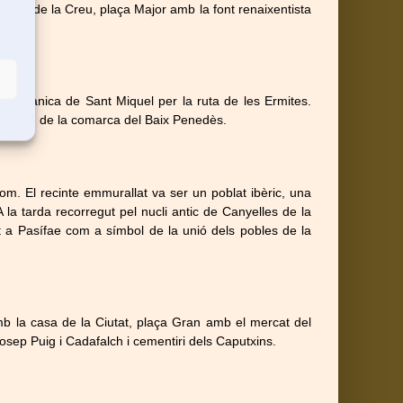
 portal de la Creu, plaça Major amb la font renaixentista
la romànica de Sant Miquel per la ruta de les Ermites.
s el cim de la comarca del Baix Penedès.
om. El recinte emmurallat va ser un poblat ibèric, una
 A la tarda recorregut pel nucli antic de Canyelles de la
 a Pasífae com a símbol de la unió dels pobles de la
amb la casa de la Ciutat, plaça Gran amb el mercat del
ep Puig i Cadafalch i cementiri dels Caputxins.