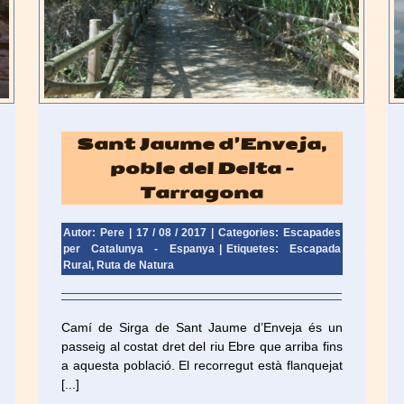
na
L’Arboç, la Giralda del Baix Penedès – Tarragona
Escapades per Catalunya - Espanya
Sant Jaume d’Enveja,
poble del Delta –
Tarragona
Autor: Pere
|
17 / 08 / 2017
|
Categories:
Escapades
per Catalunya - Espanya
|
Etiquetes:
Escapada
Rural
,
Ruta de Natura
Camí de Sirga de Sant Jaume d’Enveja és un
passeig al costat dret del riu Ebre que arriba fins
a aquesta població. El recorregut està flanquejat
[...]