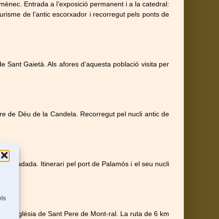
mènec. Entrada a l’exposició permanent i a la catedral:
 Turisme de l’antic escorxador i recorregut pels ponts de
de Sant Gaietà. Als afores d’aquesta població visita per
are de Déu de la Candela. Recorregut pel nucli antic de
la Foradada. Itinerari pel port de Palamós i el seu nucli
els
de l’església de Sant Pere de Mont-ral. La ruta de 6 km