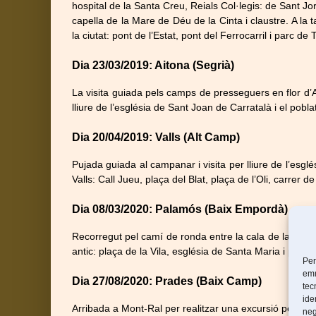
hospital de la Santa Creu, Reials Col·legis: de Sant J
capella de la Mare de Déu de la Cinta i claustre. A la t
la ciutat: pont de l’Estat, pont del Ferrocarril i parc d
Dia 23/03/2019: Aitona (Segrià)
La visita guiada pels camps de presseguers en flor d’Ai
lliure de l’església de Sant Joan de Carratalà i el pobl
Dia 20/04/2019: Valls (Alt Camp)
Pujada guiada al campanar i visita per lliure de l’esg
Valls: Call Jueu, plaça del Blat, plaça de l’Oli, carrer de
Dia 08/03/2020: Palamós (Baix Empordà)
Recorregut pel camí de ronda entre la cala de la Fosca i
antic: plaça de la Vila, església de Santa Maria i passe
Per
emm
Dia 27/08/2020: Prades (Baix Camp)
tec
ide
Arribada a Mont-Ral per realitzar una excursió per les
neg