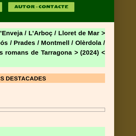
AUTOR – CONTACTE
Enveja / L’Arboç / Lloret de Mar >
mós / Prades / Montmell / Olèrdola /
ts romans de Tarragona > (2024) <
TACADES