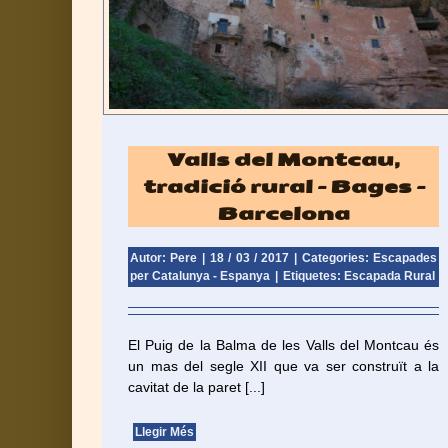
 Bages –
Sant Jaume d’Enveja, poble del Delta – Tarrago
Escapades per Catalunya - Espanya
anya
Valls del Montcau,
tradició rural – Bages –
Barcelona
Autor: Pere
|
18 / 03 / 2017
|
Categories:
Escapades
per Catalunya - Espanya
|
Etiquetes:
Escapada Rural
El Puig de la Balma de les Valls del Montcau és
un mas del segle XII que va ser construït a la
cavitat de la paret [...]
Llegir Més