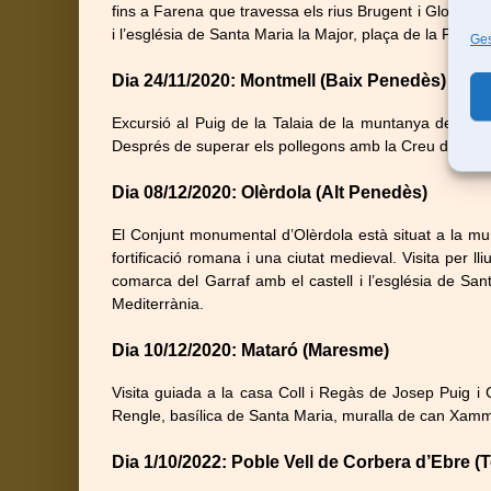
fins a Farena que travessa els rius Brugent i Glorieta p
i l’església de Santa Maria la Major, plaça de la Pau i ca
Ges
Dia 24/11/2020: Montmell (Baix Penedès)
Excursió al Puig de la Talaia de la muntanya del Mont
Després de superar els pollegons amb la Creu del Cap d
Dia 08/12/2020: Olèrdola (Alt Penedès)
El Conjunt monumental d’Olèrdola està situat a la mun
fortificació romana i una ciutat medieval. Visita per ll
comarca del Garraf amb el castell i l’església de S
Mediterrània.
Dia 10/12/2020: Mataró (Maresme)
Visita guiada a la casa Coll i Regàs de Josep Puig i 
Rengle, basílica de Santa Maria, muralla de can Xamm
Dia 1/10/2022: Poble Vell de Corbera d’Ebre (T