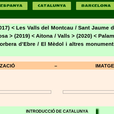
ESPANYA
CATALUNYA
BARCELONA
017) < Les Valls del Montcau / Sant Jaume d’
osa > (2019) < Aitona / Valls > (2020) < Pala
Corbera d’Ebre / El Mèdol i altres monumen
TZACIÓ – IMATGES DES
INTRODUCCIÓ DE CATALUNYA