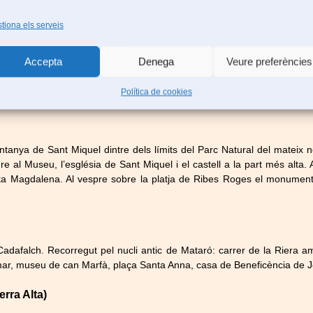
resenta una dificultat baixa. A la tarda visita del nucli antic de Prades:
stell.
tiona els serveis
Accepta
Denega
Veure preferències
mell. Des de l’Àrea Recreativa Forestal s’arriba a l’església Nova i 
Política de cookies
e la Serra i el castell un sender porta a la Talaia del Montmell que é
tanya de Sant Miquel dintre dels límits del Parc Natural del mateix n
iure al Museu, l’església de Sant Miquel i el castell a la part més alta.
anta Magdalena. Al vespre sobre la platja de Ribes Roges el monument
Cadafalch. Recorregut pel nucli antic de Mataró: carrer de la Riera 
ar, museu de can Marfà, plaça Santa Anna, casa de Beneficència de Jos
erra Alta)