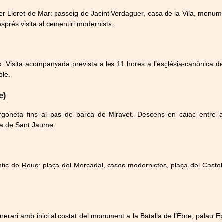
ari per Lloret de Mar: passeig de Jacint Verdaguer, casa de la Vila, mon
sprés visita al cementiri modernista.
s. Visita acompanyada prevista a les 11 hores a l’església-canònica d
ple.
e)
urgoneta fins al pas de barca de Miravet. Descens en caiac entre 
sia de Sant Jaume.
tic de Reus: plaça del Mercadal, cases modernistes, plaça del Castell 
Itinerari amb inici al costat del monument a la Batalla de l’Ebre, palau 