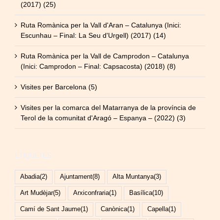
(2017) (25)
Ruta Romànica per la Vall d'Aran – Catalunya (Inici:
Escunhau – Final: La Seu d'Urgell) (2017) (14)
Ruta Romànica per la Vall de Camprodon – Catalunya
(Inici: Camprodon – Final: Capsacosta) (2018) (8)
Visites per Barcelona (5)
Visites per la comarca del Matarranya de la província de
Terol de la comunitat d'Aragó – Espanya – (2022) (3)
ETIQUETES
Abadia
(2)
Ajuntament
(8)
Alta Muntanya
(3)
Art Mudèjar
(5)
Arxiconfraria
(1)
Basílica
(10)
Camí de Sant Jaume
(1)
Canònica
(1)
Capella
(1)