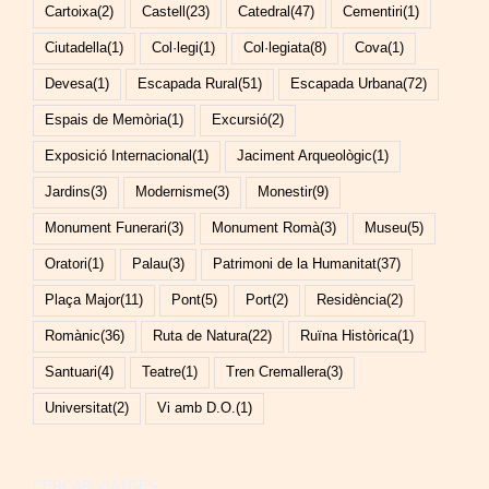
Cartoixa
(2)
Castell
(23)
Catedral
(47)
Cementiri
(1)
Ciutadella
(1)
Col·legi
(1)
Col·legiata
(8)
Cova
(1)
Devesa
(1)
Escapada Rural
(51)
Escapada Urbana
(72)
Espais de Memòria
(1)
Excursió
(2)
Exposició Internacional
(1)
Jaciment Arqueològic
(1)
Jardins
(3)
Modernisme
(3)
Monestir
(9)
Monument Funerari
(3)
Monument Romà
(3)
Museu
(5)
Oratori
(1)
Palau
(3)
Patrimoni de la Humanitat
(37)
Plaça Major
(11)
Pont
(5)
Port
(2)
Residència
(2)
Romànic
(36)
Ruta de Natura
(22)
Ruïna Històrica
(1)
Santuari
(4)
Teatre
(1)
Tren Cremallera
(3)
Universitat
(2)
Vi amb D.O.
(1)
CERCAR VIATGES