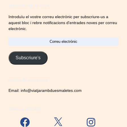
SUBSCRIU-TE AL BLOC
Introduïu el vostre correu electrònic per subscriure-us a
aquest bloc i rebre notificacions d'entrades noves per correu
electrònic.
Correu
electrònic
Subscriure's
DADES DE CONTACTE
Email:
info@viatjarambduesmaletes.com
XARXES SOCIALS
Facebook
X
Instagram