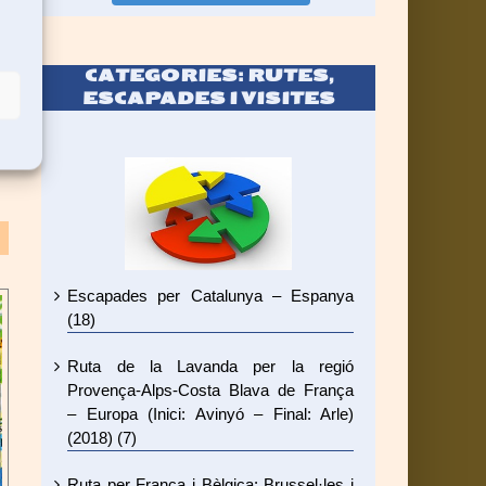
CATEGORIES: RUTES,
ESCAPADES I VISITES
Escapades per Catalunya – Espanya
(18)
Ruta de la Lavanda per la regió
Provença-Alps-Costa Blava de França
– Europa (Inici: Avinyó – Final: Arle)
(2018) (7)
Ruta per França i Bèlgica: Brussel·les i