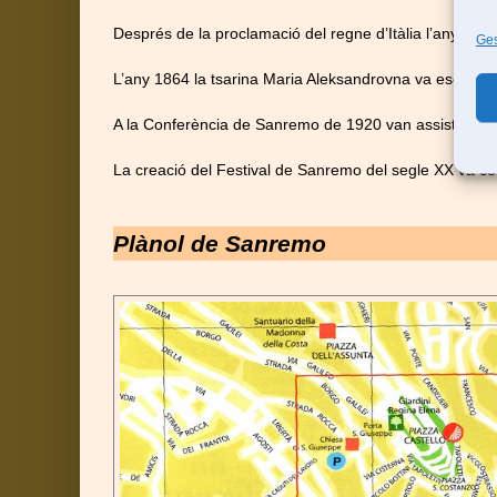
Després de la proclamació del regne d’Itàlia l’any 1861 
Ges
L’any 1864 la tsarina Maria Aleksandrovna va escollir
A la Conferència de Sanremo de 1920 van assistir els
La creació del Festival de Sanremo del segle XX va co
Plànol de Sanremo