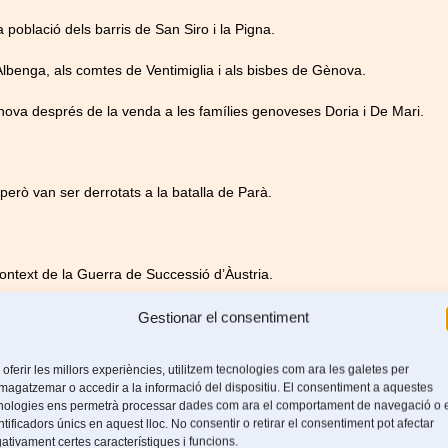
 població dels barris de San Siro i la Pigna.
d’Albenga, als comtes de Ventimiglia i als bisbes de Gènova.
ova després de la venda a les famílies genoveses Doria i De Mari.
erò van ser derrotats a la batalla de Parà.
ntext de la Guerra de Successió d’Àustria.
 va provocar una repressió de la República genovesa.
Gestionar el consentiment
emo.
 oferir les millors experiències, utilitzem tecnologies com ara les galetes per
agatzemar o accedir a la informació del dispositiu. El consentiment a aquestes
nologies ens permetrà processar dades com ara el comportament de navegació o 
ntificadors únics en aquest lloc. No consentir o retirar el consentiment pot afectar
a annexionar al regne de Sardenya.
ativament certes característiques i funcions.