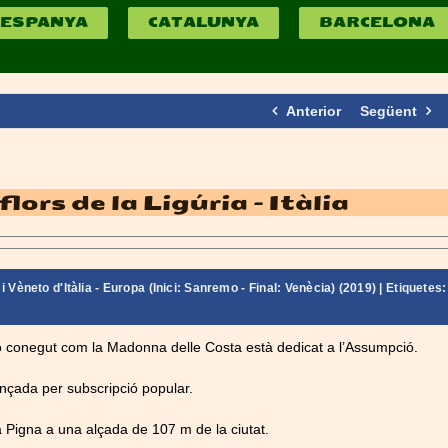
ESPANYA
CATALUNYA
BARCELONA
Anterior
Següent
lors de la Ligúria – Itàlia
i Vèneto d'Itàlia - Europa (Inici: Sanremo - Final: Venècia) (2019)
| Etiquetes:
o
conegut com la Madonna delle Costa està dedicat a l’Assumpció.
ançada per subscripció popular.
la Pigna a una alçada de 107 m de la ciutat.