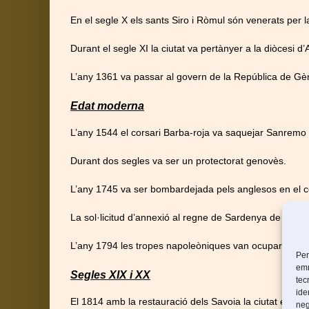
En el segle X els sants Siro i Ròmul són venerats per la
Durant el segle XI la ciutat va pertànyer a la diòcesi 
L’any 1361 va passar al govern de la República de Gèn
Edat moderna
L’any 1544 el corsari Barba-roja va saquejar Sanremo p
Durant dos segles va ser un protectorat genovès.
L’any 1745 va ser bombardejada pels anglesos en el co
La sol·licitud d’annexió al regne de Sardenya de 1752
L’any 1794 les tropes napoleòniques van ocupar Sanr
Per
emm
Segles XIX i XX
tec
ide
El 1814 amb la restauració dels Savoia la ciutat es v
neg