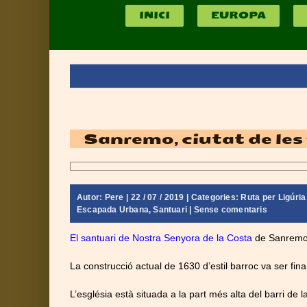
INICI
EUROPA
Sanremo, ciutat de les f
Autor:
Pere
| 22 / 07 / 2019 | Categories:
Ruta per Ligúria 
Escapada Urbana
,
Santuari
|
Sense comentaris
El santuari de Nostra Senyora de la Costa
de Sanrem
La construcció actual de 1630 d’estil barroc va ser fin
L’església està situada a la part més alta del barri de 