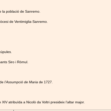
 de la població de Sanremo.
diòcesi de Ventimiglia-Sanremo.
cúpules.
sants Siro i Ròmul.
 de
l’Assumpció de Maria
de 1727.
e XIV atribuïda a Nicolò da Voltri presideix l’altar major.