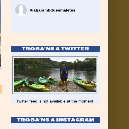
Viatjarambduesmaletes
TROBA’NS A TWITTER
Twitter feed is not available at the moment.
TROBA’NS A INSTAGRAM