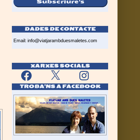
Subscriure's
DADES DE CONTACTE
Email:
info@viatjarambduesmaletes.com
XARXES SOCIALS
Facebook
X
Instagram
TROBA’NS A FACEBOOK