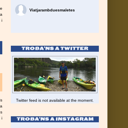
re
Viatjarambduesmaletes
la
 i
TROBA’NS A TWITTER
ls
Twitter feed is not available at the moment.
sa
es
 i
TROBA’NS A INSTAGRAM