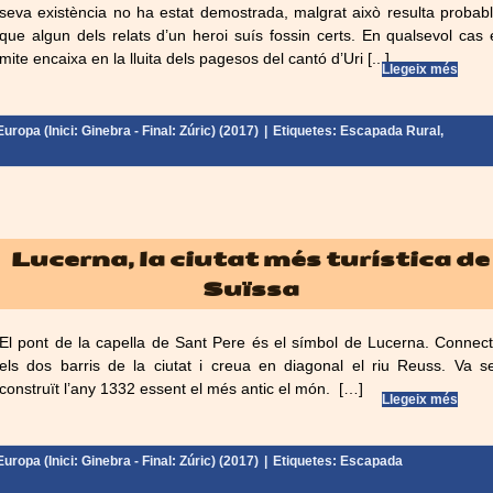
seva existència no ha estat demostrada, malgrat això resulta probab
que algun dels relats d’un heroi suís fossin certs. En qualsevol cas 
mite encaixa en la lluita dels pagesos del cantó d’Uri [...]
Llegeix més
uropa (Inici: Ginebra - Final: Zúric) (2017)
|
Etiquetes:
Escapada Rural
,
Lucerna, la ciutat més turística de
Suïssa
El pont de la capella de Sant Pere és el símbol de Lucerna. Connec
els dos barris de la ciutat i creua en diagonal el riu Reuss. Va s
construït l’any 1332 essent el més antic el món. […]
Llegeix més
uropa (Inici: Ginebra - Final: Zúric) (2017)
|
Etiquetes:
Escapada