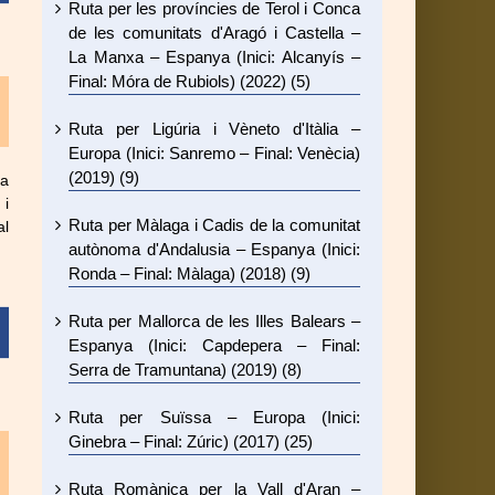
Ruta per les províncies de Terol i Conca
de les comunitats d'Aragó i Castella –
La Manxa – Espanya (Inici: Alcanyís –
Final: Móra de Rubiols) (2022) (5)
Ruta per Ligúria i Vèneto d'Itàlia –
Europa (Inici: Sanremo – Final: Venècia)
(2019) (9)
sa
 i
Ruta per Màlaga i Cadis de la comunitat
al
autònoma d'Andalusia – Espanya (Inici:
Ronda – Final: Màlaga) (2018) (9)
Ruta per Mallorca de les Illes Balears –
Espanya (Inici: Capdepera – Final:
Serra de Tramuntana) (2019) (8)
Ruta per Suïssa – Europa (Inici:
Ginebra – Final: Zúric) (2017) (25)
Ruta Romànica per la Vall d'Aran –