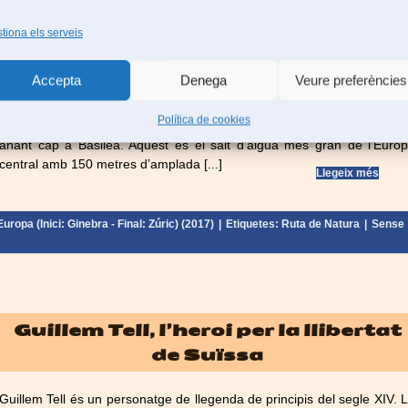
tiona els serveis
Cascades del Rin, les més gran
d’Europa – Suïssa
Accepta
Denega
Veure preferències
Les cascades del Rin van emergir fa més de 15.000 anys. Sortint d
Política de cookies
llac de Constança el riu Rin va canviar el seu curs a una nova lle
anant cap a Basilea. Aquest és el salt d’aigua més gran de l’Euro
central amb 150 metres d’amplada [...]
Llegeix més
uropa (Inici: Ginebra - Final: Zúric) (2017)
|
Etiquetes:
Ruta de Natura
|
Sense
Guillem Tell, l’heroi per la llibertat
de Suïssa
Guillem Tell és un personatge de llegenda de principis del segle XIV. 