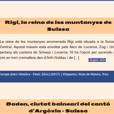
Rigi, la reina de les muntanyes de
Suïssa
La reina de les muntanyes anomenada Rigi està situada a la Suïs
Central. Aquest massís està envoltat pels llacs de Lucerna, Zug i Uri
pertany als cantons de Schwyz i Lucerna. Hi ha l’opció per ascendir 
cim en tren cremallera des d’Arth-Goldau i de [...]
Llegeix més
uropa (Inici: Ginebra - Final: Zúric) (2017)
|
Etiquetes:
Ruta de Natura
,
Tren
Baden, ciutat balneari del cantó
d’Argòvia – Suïssa