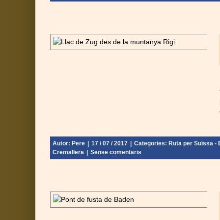
s de Suïssa
nebra - Final:
Autor:
Pere
|
17 / 07 / 2017
|
Categories:
Ruta per Suïssa - E
Cremallera
|
Sense comentaris
 d’Argòvia –
nebra - Final: