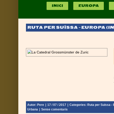
INICI
EUROPA
RUTA PER SUÏSSA – EUROPA (INIC
al de Suïssa
nebra - Final:
Autor:
Pere
|
17 / 07 / 2017
|
Categories:
Ruta per Suïssa - E
Urbana
|
Sense comentaris