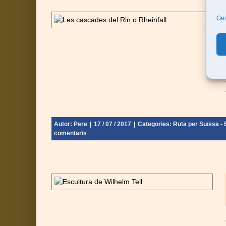
n d’Europa –
Ges
nebra - Final:
Autor:
Pere
|
17 / 07 / 2017
|
Categories:
Ruta per Suïssa - E
comentaris
rtat de Suïssa
nebra - Final: