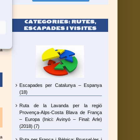
CATEGORIES: RUTES,
ESCAPADES I VISITES
el
ra
pa
Escapades per Catalunya – Espanya
(18)
Ruta de la Lavanda per la regió
Provença-Alps-Costa Blava de França
– Europa (Inici: Avinyó – Final: Arle)
(2018) (7)
La
Ruta per França i Bèlgica: Brussel·les i