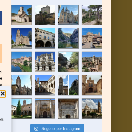
ol
de
ar
els
Segueix per Instagram