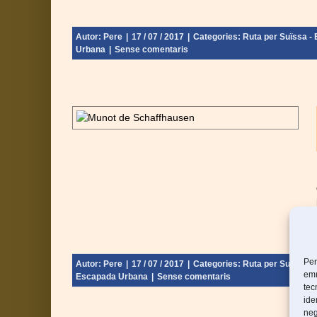
Autor:
Pere
|
17 / 07 / 2017
|
Categories:
Ruta per Suïssa - E
Urbana
|
Sense comentaris
ot – Suïssa
nebra - Final:
Per
Autor:
Pere
|
17 / 07 / 2017
|
Categories:
Ruta per Suïssa - E
emm
Escapada Urbana
|
Sense comentaris
tec
ide
neg