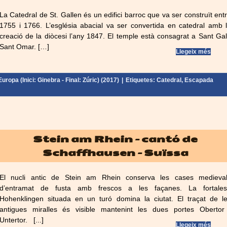
La Catedral de St. Gallen és un edifici barroc que va ser construït ent
1755 i 1766. L’església abacial va ser convertida en catedral amb 
creació de la diòcesi l’any 1847. El temple està consagrat a Sant Gal
Sant Omar. […]
Llegeix més
uropa (Inici: Ginebra - Final: Zúric) (2017)
|
Etiquetes:
Catedral
,
Escapada
Stein am Rhein – cantó de
Schaffhausen – Suïssa
El nucli antic de Stein am Rhein conserva les cases medieva
d’entramat de fusta amb frescos a les façanes. La fortale
Hohenklingen situada en un turó domina la ciutat. El traçat de l
antigues miralles és visible mantenint les dues portes Obertor
Untertor. [...]
Llegeix més