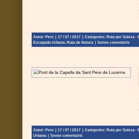
Autor:
Pere
|
17 / 07 / 2017
|
Categories:
Ruta per Suïssa - E
Escapada Urbana
,
Ruta de Natura
|
Sense comentaris
a de Suïssa
nebra - Final:
Autor:
Pere
|
17 / 07 / 2017
|
Categories:
Ruta per Suïssa - E
Urbana
|
Sense comentaris