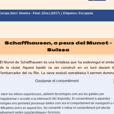
uropa (Inici: Ginebra - Final: Zúric) (2017)
|
Etiquetes:
Escapada
Schaffhausen, a peus del Munot –
Suïssa
El Munot de Schaffhausen és una fortalesa que ha esdevingut el símb
de la ciutat. Aquest bastió va ser construït en un turó davant 
l’embarcador del riu Rin. La seva posició estratègica li permet domin
qualsevol lloc de la ciutat. […]
Gestionar el consentiment
Llegeix més
 oferir les millors experiències, utilitzem tecnologies com ara les galetes per
uropa (Inici: Ginebra - Final: Zúric) (2017)
|
Etiquetes:
Castell
,
Catedral
,
agatzemar o accedir a la informació del dispositiu. El consentiment a aquestes
nologies ens permetrà processar dades com ara el comportament de navegació o 
ntificadors únics en aquest lloc. No consentir o retirar el consentiment pot afectar
ativament certes característiques i funcions.