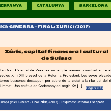
ESPANYA
CATALUNYA
BARCELONA
I: GINEBRA – FINAL: ZURIC) (2017)
Zúric, capital financera i cultural
de Suïssa
La Gran Catedral de Zúric és un temple romànic construït entre e
segles XII i XIII bressol de la Reforma Protestant. Les seves elevad
torres bessones destaquen per sobre de la ciutat a la riba est del r
Limmat. Una estàtua de Carlemany del segle XV [...]
Llegeix més
uropa (Inici: Ginebra - Final: Zúric) (2017)
|
Etiquetes:
Catedral
,
Escapada