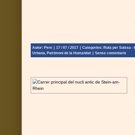
Autor:
Pere
|
17 / 07 / 2017
|
Categories:
Ruta per Suïssa - E
Urbana
,
Patrimoni de la Humanitat
|
Sense comentaris
affhausen –
nebra - Final: