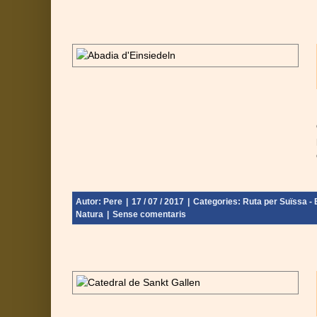
de Schwyz –
nebra - Final:
Autor:
Pere
|
17 / 07 / 2017
|
Categories:
Ruta per Suïssa - E
Natura
|
Sense comentaris
la ciutat –
nebra - Final: