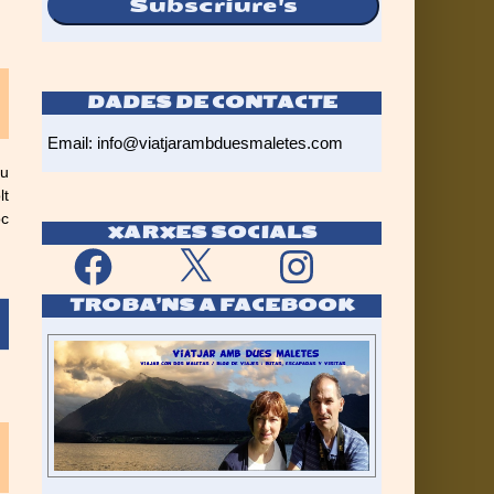
Subscriure's
DADES DE CONTACTE
Email:
info@viatjarambduesmaletes.com
éu
lt
oc
XARXES SOCIALS
Facebook
X
Instagram
TROBA’NS A FACEBOOK