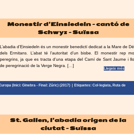
Monestir d’Einsiedeln – cantó de
Schwyz – Suïssa
L’abadia d’Einsiedeln és un monestir benedictí dedicat a la Mare de D
dels Ermitans. L’abat té l’autoritat d’un bisbe. El monestir rep mo
peregrins, ja que es tracta d’una etapa del Camí de Sant Jaume i ll
de peregrinació de la Verge Negra. […]
Llegeix més
uropa (Inici: Ginebra - Final: Zúric) (2017)
|
Etiquetes:
Col·legiata
,
Ruta de
St. Gallen, l’abadia origen de la
ciutat – Suïssa