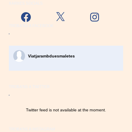
XARXES SOCIALS
Facebook
X
Instagram
TROBA’NS A FACEBOOK
Viatjarambduesmaletes
TROBA’NS A TWITTER
Twitter feed is not available at the moment.
TROBA’NS A INSTAGRAM