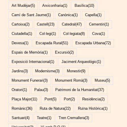
Art Mudèjar
(5)
Arxiconfraria
(1)
Basílica
(10)
Camí de Sant Jaume
(1)
Canònica
(1)
Capella
(1)
Cartoixa
(2)
Castell
(23)
Catedral
(47)
Cementiri
(1)
Ciutadella
(1)
Col·legi
(1)
Col·legiata
(8)
Cova
(1)
Devesa
(1)
Escapada Rural
(51)
Escapada Urbana
(72)
Espais de Memòria
(1)
Excursió
(2)
Exposició Internacional
(1)
Jaciment Arqueològic
(1)
Jardins
(3)
Modernisme
(3)
Monestir
(9)
Monument Funerari
(3)
Monument Romà
(3)
Museu
(5)
Oratori
(1)
Palau
(3)
Patrimoni de la Humanitat
(37)
Plaça Major
(11)
Pont
(5)
Port
(2)
Residència
(2)
Romànic
(36)
Ruta de Natura
(22)
Ruïna Històrica
(1)
Santuari
(4)
Teatre
(1)
Tren Cremallera
(3)