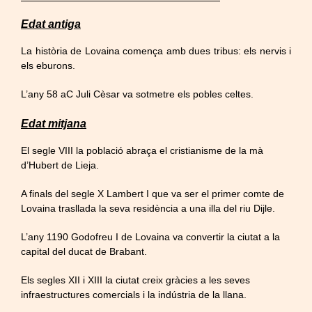
Edat antiga
La història de Lovaina comença amb dues tribus: els nervis i
els eburons.
L’any 58 aC Juli Cèsar va sotmetre els pobles celtes.
Edat mitjana
El segle VIII la població abraça el cristianisme de la mà
d’Hubert de Lieja.
A finals del segle X Lambert I que va ser el primer comte de
Lovaina trasllada la seva residència a una illa del riu Dijle.
L’any 1190 Godofreu I de Lovaina va convertir la ciutat a la
capital del ducat de Brabant.
Els segles XII i XIII la ciutat creix gràcies a les seves
infraestructures comercials i la indústria de la llana.