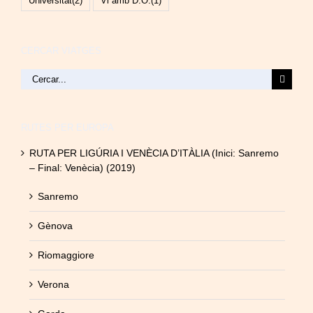
Universitat
(2)
Vi amb D.O.
(1)
CERCAR VIATGES
Cerca
…
RUTES PER EUROPA
RUTA PER LIGÚRIA I VENÈCIA D’ITÀLIA (Inici: Sanremo
– Final: Venècia) (2019)
Sanremo
Gènova
Riomaggiore
Verona